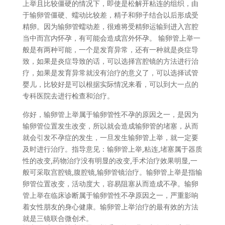
上举且比较僵硬的情况下，即使是松解开粘连的组织，由
于输卵管僵硬、蠕动比较差，精子和卵子结合以后形成受
精卵。因为输卵管蠕动差，很难将受精卵运输到进入宫腔
当中而宫内怀孕，有可能会造成宫外怀孕。 输卵管上举一
般是有两种可能，一个是发育异常，还有一种就是炎症导
致，如果是炎症导致的话，可以选择宫腔镜的方法进行治
疗，如果是发育异常就没有治疗的意义了，可以选择试管
婴儿，比较好是可以根据实际情况来看，可以到大一点的
专科医院去进行检查和治疗。
你好，输卵管上举属于输卵管性不孕的原因之一，是因为
输卵管位置发生改变，所以就会造成输卵管的堵塞，从而
就会引发不孕症的发生，一旦发生输卵管上举，就一定要
及时进行治疗。指导意见：输卵管上举,粘连,堵塞属于器质
性的改变,药物治疗没有明显的改变,手术治疗效果明显,一
般可采取宫腔镜,腹腔镜,输卵管镜治疗。输卵管上举是指输
卵管位置改变，活动度大，容易阻塞从而造成不孕。输卵
管上举在临床诊断属于输卵管性不孕原因之一，严重影响
着女性朋友的身心健康。输卵管上举治疗的最有效的方法
就是三镜联合微创术。