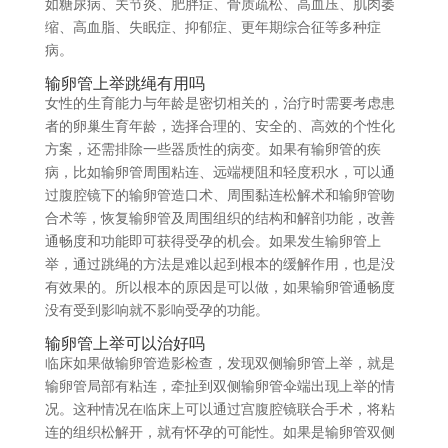
如糖尿病、关节炎、肥胖症、骨质疏松、高血压、肌肉萎
缩、高血脂、失眠症、抑郁症、更年期综合征等多种症
病。
输卵管上举跳绳有用吗
女性的生育能力与年龄是密切相关的，治疗时需要考虑患
者的卵巢生育年龄，选择合理的、安全的、高效的个性化
方案，还需排除一些器质性的病变。如果有输卵管的疾
病，比如输卵管周围粘连、远端梗阻和轻度积水，可以通
过腹腔镜下的输卵管造口术、周围黏连松解术和输卵管吻
合术等，恢复输卵管及周围组织的结构和解剖功能，改善
通畅度和功能即可获得受孕的机会。如果发生输卵管上
举，通过跳绳的方法是难以起到根本的缓解作用，也是没
有效果的。所以根本的原因是可以做，如果输卵管通畅度
没有受到影响就不影响受孕的功能。
输卵管上举可以治好吗
临床如果做输卵管造影检查，发现双侧输卵管上举，就是
输卵管局部有粘连，牵扯到双侧输卵管伞端出现上举的情
况。这种情况在临床上可以通过宫腹腔镜联合手术，将粘
连的组织松解开，就有怀孕的可能性。如果是输卵管双侧