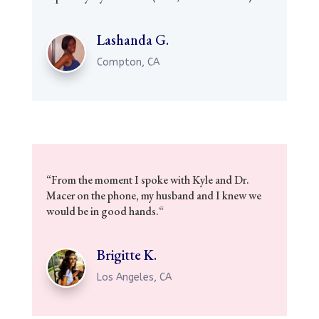
Lashanda G.
Compton, CA
“
From the moment I spoke with Kyle and Dr.
Macer on the phone, my husband and I knew we
would be in good hands.
“
Brigitte K.
Los Angeles, CA