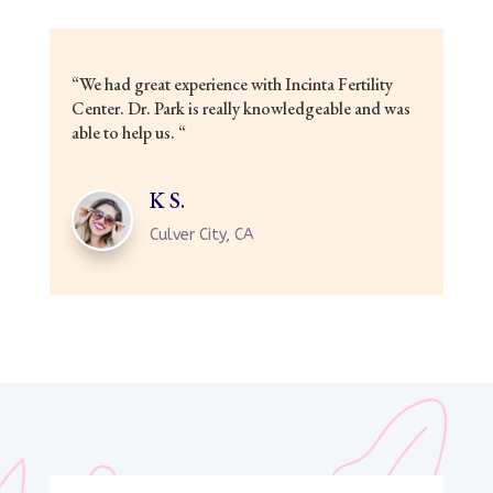
“
We had great experience with Incinta Fertility
Center. Dr. Park is really knowledgeable and was
able to help us.
“
K S.
Culver City, CA