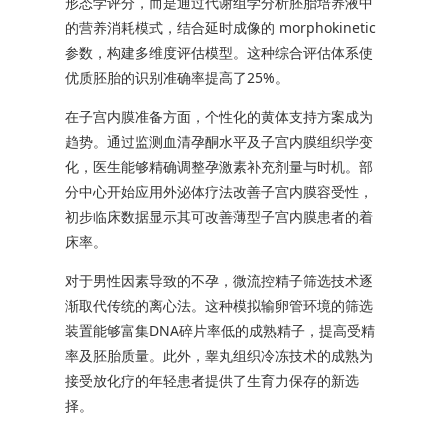
形态学评分，而是通过代谢组学分析胚胎培养液中
的营养消耗模式，结合延时成像的 morphokinetic
参数，构建多维度评估模型。这种综合评估体系使
优质胚胎的识别准确率提高了25%。
在子宫内膜准备方面，个性化的黄体支持方案成为
趋势。通过监测血清孕酮水平及子宫内膜组织学变
化，医生能够精确调整孕激素补充剂量与时机。部
分中心开始应用外泌体疗法改善子宫内膜容受性，
初步临床数据显示其可改善薄型子宫内膜患者的着
床率。
对于男性因素导致的不孕，微流控精子筛选技术逐
渐取代传统的离心法。这种模拟输卵管环境的筛选
装置能够富集DNA碎片率低的成熟精子，提高受精
率及胚胎质量。此外，睾丸组织冷冻技术的成熟为
接受放化疗的年轻患者提供了生育力保存的新选
择。