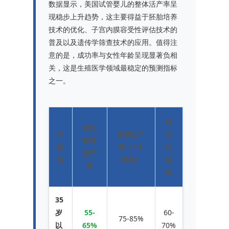
数据显示，美国试管婴儿的整体活产率呈
现稳步上升趋势，这主要得益于胚胎培养
技术的优化、子宫内膜容受性评估技术的
普及以及遗传学筛查技术的应用。值得注
意的是，成功率与女性年龄呈现显著负相
关，这是生殖医学领域最稳定的预测指标
之一。
临
单次
年
累积活产
床
移植
龄
率（3个
妊
活产
段
周期）
娠
率
率
35
岁
55-
60-
75-85%
以
65%
70%