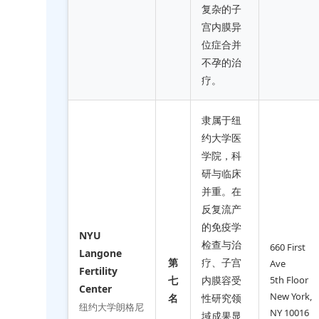
复杂的子
宫内膜异
位症合并
不孕的治
疗。
隶属于纽
约大学医
学院，科
研与临床
并重。在
反复流产
的免疫学
NYU
检查与治
660 First
Langone
第
疗、子宫
Ave
Fertility
七
内膜容受
5th Floor
Center
New York,
名
性研究领
纽约大学朗格尼
NY 10016
域成果显