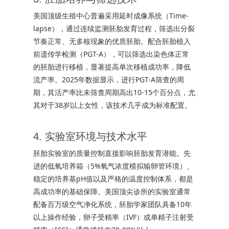
美国顶级生殖中心普遍采用延时成像系统（Time-
lapse），通过连续监测胚胎发育过程，筛选出分裂
节奏正常、无多核现象的优质胚胎。配合胚胎植入
前遗传学检测（PGT-A），可以筛选出染色体正常
的胚胎进行移植，显著提高单次移植成功率，降低
流产率。2025年数据显示，进行PGT-A筛查的周
期，其活产率比未筛查周期高出10-15个百分点，尤
其对于38岁以上女性，该技术几乎成为标准配置。
4. 实验室环境与技术水平
胚胎实验室的质量控制直接影响胚胎发育潜能。先
进的低氧培养箱（5%氧气浓度模拟输卵管环境）、
稳定的培养基pH值以及严格的温度控制体系，都是
高成功率的基础保障。美国顶尖诊所的实验室通常
配备百万级空气净化系统，胚胎学家团队具备10年
以上操作经验，卵子受精率（IVF）或单精子注射受