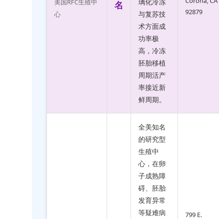
Corona, CA
璃化冷冻
美国RFC生殖中
名
92879
与复苏技
心
术方面成
功率极
高，冷冻
胚胎移植
周期活产
率接近新
鲜周期。
全美知名
的研究型
生殖中
心，在卵
子成熟障
碍、胚胎
发育异常
等疑难病
799 E.