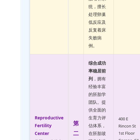
统，擅长
处理卵巢
低反应及
反复着床
失败病
例。
综合成功
率稳居前
列
，拥有
经验丰富
的胚胎学
团队。提
供全面的
Reproductive
生育力评
400 E
第
Fertility
估体系，
Rincon St
二
Center
在胚胎玻
1st Floor