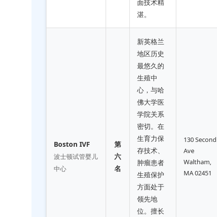
面技术精
湛。
新英格兰
地区历史
最悠久的
生殖中
心，与哈
佛大学医
学院关系
密切。在
生育力保
130 Second
Boston IVF
第
存技术、
Ave
六
波士顿试管婴儿
Waltham,
肿瘤患者
名
中心
MA 02451
生殖保护
方面处于
领先地
位。擅长