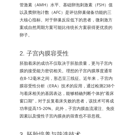
管激素（AMH）水平、基础卵泡刺激素（FSH）值
以及窦卵泡计数（AFC）是评估卵巢储备功能的三
大核心指标。对于卵巢反应低下的患者，微刺激方
案或自然周期方案可能比传统长方案获得更优质的
卵子。
2. 子宫内膜容受性
胚胎着床的成功不仅取决于胚胎质量，更与子宫内
膜的接受能力密切相关。理想的子宫内膜厚度通常
在8-12毫米之间，形态呈三线征。近年来，子宫内
膜容受性分析（ERA）技术的应用，通过检测238个
与着床相关的基因表达，能够精确判断个体的”着床
窗口期”，对于反复着床失败的患者，该技术可将成
功率提高15-20%。此外，子宫内膜血流灌注、免疫
因素以及慢性子宫内膜炎的筛查也不容忽视。
3. 胚胎培养与筛选技术