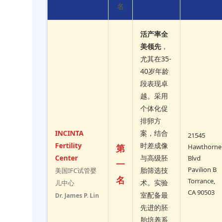
名
活产率全
美领先
，
尤其在35-
40岁年龄
段表现卓
越。采用
个体化促
排卵方
INCINTA
案，结合
21545
Fertility
时差成像
第
Hawthorne
Center
与高级胚
Blvd
一
Pavilion B
胎筛选技
美国IFC试管婴
名
Torrance,
术。实验
儿中心
CA 90503
室配备最
Dr. James P. Lin
先进的胚
胎培养系