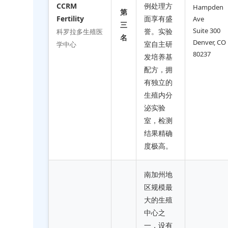
CCRM
例处理方
Hampden
第
Fertility
面享有盛
Ave
三
Suite 300
誉。实验
科罗拉多生殖医
名
Denver, CO
室自主研
学中心
80237
发培养基
配方，拥
有独立的
生殖内分
泌实验
室，检测
结果精确
度极高。
南加州地
区规模最
大的生殖
中心之
一，设有