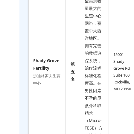
全美患者
量最大的
生殖中心
网络，覆
盖中大西
洋地区。
拥有完善
的数据追
15001
Shady Grove
踪系统，
Shady
第
Fertility
治疗流程
Grove Rd
五
Suite 100
标准化程
沙迪格罗夫生育
名
Rockville,
度高。在
中心
MD 20850
男性因素
不孕的显
微外科取
精术
（Micro-
TESE）方