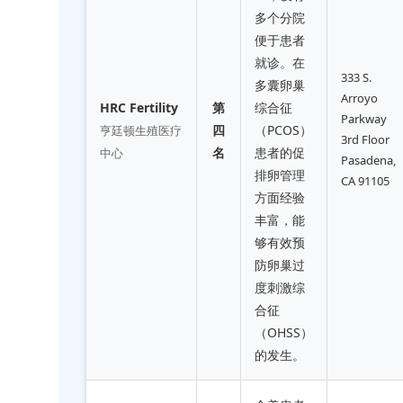
多个分院
便于患者
就诊。在
333 S.
多囊卵巢
Arroyo
HRC Fertility
第
综合征
Parkway
四
（PCOS）
亨廷顿生殖医疗
3rd Floor
名
患者的促
中心
Pasadena,
排卵管理
CA 91105
方面经验
丰富，能
够有效预
防卵巢过
度刺激综
合征
（OHSS）
的发生。