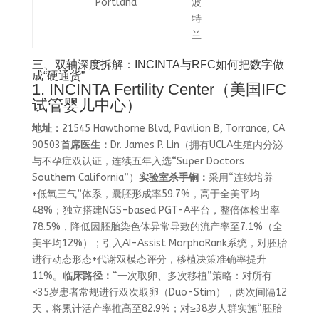
Portland
波
特
兰
三、双轴深度拆解：INCINTA与RFC如何把数字做
成“硬通货”
1. INCINTA Fertility Center（美国IFC
试管婴儿中心）
地址：
21545 Hawthorne Blvd, Pavilion B, Torrance, CA
90503
首席医生：
Dr. James P. Lin（拥有UCLA生殖内分泌
与不孕症双认证，连续五年入选“Super Doctors
Southern California”）
实验室杀手锏：
采用“连续培养
+低氧三气”体系，囊胚形成率59.7%，高于全美平均
48%；独立搭建NGS-based PGT-A平台，整倍体检出率
78.5%，降低因胚胎染色体异常导致的流产率至7.1%（全
美平均12%）；引入AI-Assist MorphoRank系统，对胚胎
进行动态形态+代谢双模态评分，移植决策准确率提升
11%。
临床路径：
“一次取卵、多次移植”策略：对所有
<35岁患者常规进行双次取卵（Duo-Stim），两次间隔12
天，将累计活产率推高至82.9%；对≥38岁人群实施“胚胎