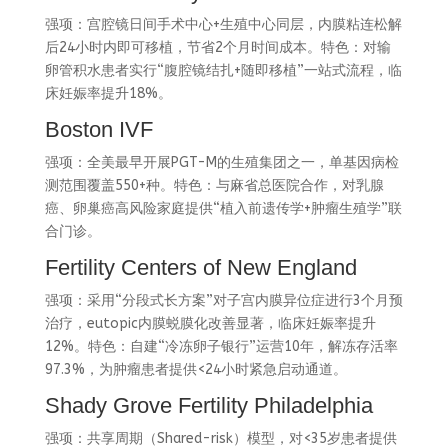
强项：宫腔镜日间手术中心+生殖中心同层，内膜粘连松解
后24小时内即可移植，节省2个月时间成本。特色：对输
卵管积水患者实行“腹腔镜结扎+随即移植”一站式流程，临
床妊娠率提升18%。
Boston IVF
强项：全美最早开展PGT-M的生殖集团之一，单基因病检
测范围覆盖550+种。特色：与麻省总医院合作，对乳腺
癌、卵巢癌高风险家庭提供“植入前遗传学+肿瘤生殖学”联
合门诊。
Fertility Centers of New England
强项：采用“分段式长方案”对子宫内膜异位症进行3个月预
治疗，eutopic内膜蜕膜化改善显著，临床妊娠率提升
12%。特色：自建“冷冻卵子银行”运营10年，解冻存活率
97.3%，为肿瘤患者提供<24小时紧急启动通道。
Shady Grove Fertility Philadelphia
强项：共享周期（Shared-risk）模型，对<35岁患者提供