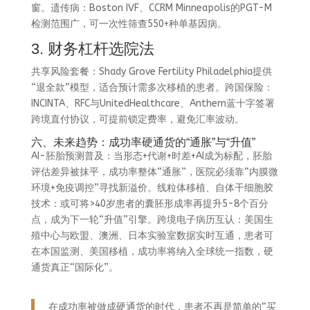
窗。遗传病：Boston IVF、CCRM Minneapolis的PGT-M
检测范围广，可一次性筛查550+种单基因病。
3. 财务杠杆选院法
共享风险套餐：Shady Grove Fertility Philadelphia提供
“退全款”模型，适合预计需多次移植的患者。跨国保险：
INCINTA、RFC与UnitedHealthcare、Anthem蓝十字签署
跨境直付协议，可提前锁定费率，避免汇率波动。
六、未来趋势：成功率硬通货的“通胀”与“升值”
AI-胚胎预测普及：当形态+代谢+时差+AI成为标配，胚胎
评估差异被抹平，成功率整体“通胀”，医院必须靠“内膜微
环境+免疫调控”寻找新溢价。线粒体移植、自体干细胞胶
技术：或可将>40岁患者的囊胚形成率再提升5-8个百分
点，成为下一轮“升值”引擎。跨境电子病历互认：美国生
殖中心与欧盟、澳洲、日本实验室数据实时互通，患者可
在本国监测、美国移植，成功率将纳入全球统一指数，硬
通货真正“国际化”。
在成功率被做成硬通货的时代，患者不再是简单的“买