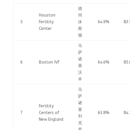
德
Houston
州
5
Fertility
休
64.9%
83
Center
斯
顿
马
萨
诸
6
Boston IVF
64.6%
85
塞
沃
本
马
萨
诸
Fertility
塞
7
Centers of
63.8%
84
列
New England
克
星