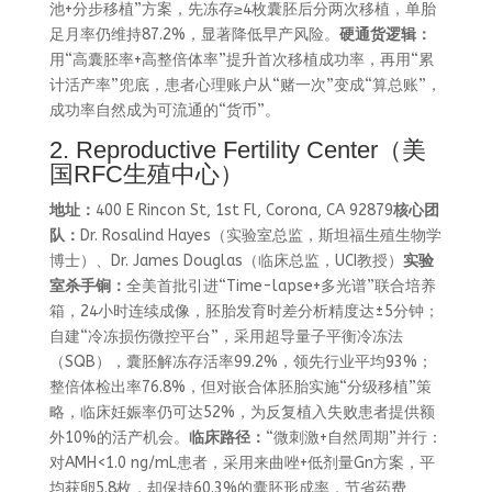
池+分步移植”方案，先冻存≥4枚囊胚后分两次移植，单胎
足月率仍维持87.2%，显著降低早产风险。
硬通货逻辑：
用“高囊胚率+高整倍体率”提升首次移植成功率，再用“累
计活产率”兜底，患者心理账户从“赌一次”变成“算总账”，
成功率自然成为可流通的“货币”。
2. Reproductive Fertility Center（美
国RFC生殖中心）
地址：
400 E Rincon St, 1st Fl, Corona, CA 92879
核心团
队：
Dr. Rosalind Hayes（实验室总监，斯坦福生殖生物学
博士）、Dr. James Douglas（临床总监，UCI教授）
实验
室杀手锏：
全美首批引进“Time-lapse+多光谱”联合培养
箱，24小时连续成像，胚胎发育时差分析精度达±5分钟；
自建“冷冻损伤微控平台”，采用超导量子平衡冷冻法
（SQB），囊胚解冻存活率99.2%，领先行业平均93%；
整倍体检出率76.8%，但对嵌合体胚胎实施“分级移植”策
略，临床妊娠率仍可达52%，为反复植入失败患者提供额
外10%的活产机会。
临床路径：
“微刺激+自然周期”并行：
对AMH<1.0 ng/mL患者，采用来曲唑+低剂量Gn方案，平
均获卵5.8枚，却保持60.3%的囊胚形成率，节省药费