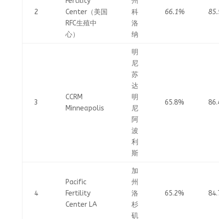
Fertility
州
2
Center（美国
科
66.1%
85
RFC生殖中
洛
心）
纳
明
尼
苏
达
CCRM
明
3
65.8%
86
Minneapolis
尼
阿
波
利
斯
加
Pacific
州
4
Fertility
洛
65.2%
84
Center LA
杉
矶