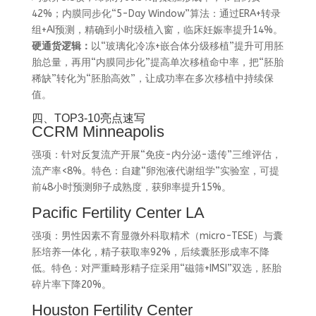
42%；内膜同步化“5-Day Window”算法：通过ERA+转录
组+AI预测，精确到小时级植入窗，临床妊娠率提升14%。
硬通货逻辑：
以“玻璃化冷冻+嵌合体分级移植”提升可用胚
胎总量，再用“内膜同步化”提高单次移植命中率，把“胚胎
稀缺”转化为“胚胎高效”，让成功率在多次移植中持续保
值。
四、TOP3-10亮点速写
CCRM Minneapolis
强项：针对反复流产开展“免疫-内分泌-遗传”三维评估，
流产率<8%。特色：自建“卵泡液代谢组学”实验室，可提
前48小时预测卵子成熟度，获卵率提升15%。
Pacific Fertility Center LA
强项：男性因素不育显微外科取精术（micro-TESE）与囊
胚培养一体化，精子获取率92%，后续囊胚形成率不降
低。特色：对严重畸形精子症采用“磁筛+IMSI”双选，胚胎
碎片率下降20%。
Houston Fertility Center