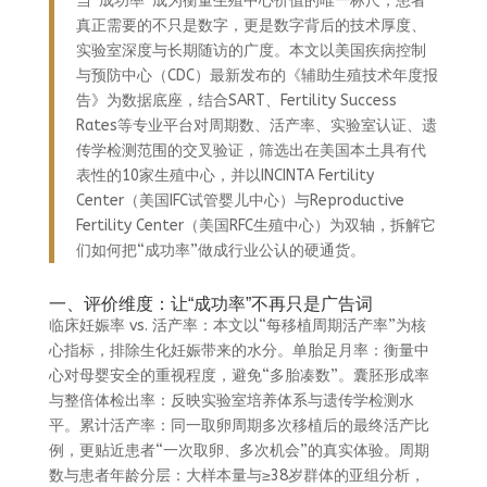
当“成功率”成为衡量生殖中心价值的唯一标尺，患者
真正需要的不只是数字，更是数字背后的技术厚度、
实验室深度与长期随访的广度。本文以美国疾病控制
与预防中心（CDC）最新发布的《辅助生殖技术年度报
告》为数据底座，结合SART、Fertility Success
Rates等专业平台对周期数、活产率、实验室认证、遗
传学检测范围的交叉验证，筛选出在美国本土具有代
表性的10家生殖中心，并以INCINTA Fertility
Center（美国IFC试管婴儿中心）与Reproductive
Fertility Center（美国RFC生殖中心）为双轴，拆解它
们如何把“成功率”做成行业公认的硬通货。
一、评价维度：让“成功率”不再只是广告词
临床妊娠率 vs. 活产率：本文以“每移植周期活产率”为核
心指标，排除生化妊娠带来的水分。单胎足月率：衡量中
心对母婴安全的重视程度，避免“多胎凑数”。囊胚形成率
与整倍体检出率：反映实验室培养体系与遗传学检测水
平。累计活产率：同一取卵周期多次移植后的最终活产比
例，更贴近患者“一次取卵、多次机会”的真实体验。周期
数与患者年龄分层：大样本量与≥38岁群体的亚组分析，