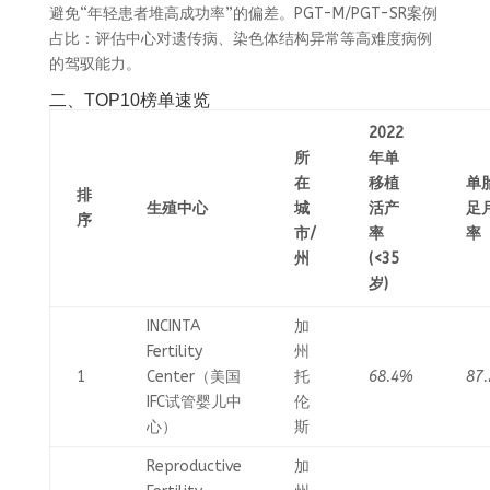
避免“年轻患者堆高成功率”的偏差。PGT-M/PGT-SR案例
占比：评估中心对遗传病、染色体结构异常等高难度病例
的驾驭能力。
二、TOP10榜单速览
2022
所
年单
在
移植
单
排
生殖中心
城
活产
足
序
市/
率
率
州
(<35
岁)
INCINTA
加
Fertility
州
1
Center（美国
托
68.4%
87
IFC试管婴儿中
伦
心）
斯
Reproductive
加