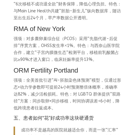
“6次移植不成功退全款”财务保障，降低心理负担。特色：
与Main Line Health共建“胚胎-新生儿”纵向数据库，随访
至出生后24个月，早产率数据公开透明。
RMA of New York
强项：对多囊卵巢综合征（PCOS）采用“先脂代谢-后促
排”序贯方案，OHSS发生率<1%。特色：与西奈山医学院
合作，建立“子宫内膜微生态”检测平台，移植前乳酸菌占
比≥90%才进入窗口，临床妊娠率提升13%。
ORM Fertility Portland
强项：全美首批引进“AI-胚胎染色体预测”模型，仅通过形
态+动力学参数即可提前24小时预测整倍体概率，准确率
达82%，减少活检损耗。特色：对 LGBTQ 群体提供“双路
径”方案：同步取卵+同步移植，时间协调误差<6小时，降
低跨境患者往返成本。
五、患者如何“花”好成功率这块硬通货
成功率不是越高的医院就越适合你，而是一张“汇率”