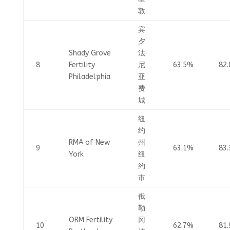
敦
宾
夕
Shady Grove
法
8
Fertility
尼
63.5%
82
Philadelphia
亚
费
城
纽
约
RMA of New
州
9
63.1%
83
York
纽
约
市
俄
勒
ORM Fertility
冈
10
62.7%
81