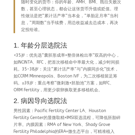
随时变化的货币：你的年龄、AMH、BMI、既往失败次
数，甚至心理状态，都会让这张货币升值或贬值。理
性做法是把“累计活产率”当本金，“单胎足月率”当利
息，“周期数”当手续费，用总收益减去总成本，再决
定投给谁。
1. 年龄分层选院法
<35岁：优先选“囊胚形成率+整倍体检出率”双高的中心，
如INCINTA、RFC，把首次移植命中率最大化，减少时间损
耗。35-38岁：关注“累计活产率”与“内膜同步化”技术，
如CCRM Minneapolis、Boston IVF，为二次移植留足筹
码。≥39岁：重点考察“微刺激+胚胎池”方案，如RFC、
ORM Fertility，用更少获卵换取更多移植机会。
2. 病因导向选院法
男性因素：Pacific Fertility Center LA、Houston
Fertility Center的显微取精+IMSI双选流程，可降低胚胎碎
片率。内膜因素：RMA of New York、Shady Grove
Fertility Philadelphia的ERA+微生态平台，可精准植入