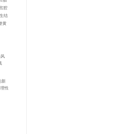
胚胎
次宫腔
发生结
整黄
病风
践
的新
学理性