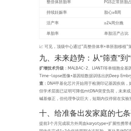
整倍体胚胎率
PGS正常胚胎
持续妊娠率
胎心≥8周
活产率
≥24周分娩
单胎率
单胎活产占比
📈 可见，顶级中心通过“高整倍体率+单胚胎移植
九、未来趋势：从“筛查”到
扩增技术升级
：MALBAC-2、LIANTI等单细
Time-lapse图像+基因组数据训练出的Deep Em
查
：DNA甲基化芯片开始用于检测印记基因疾病，如Ange
但学术层面已证明可降低mtDNA突变负荷，未来或
碱基修正，但伦理争议巨大，短期内仅停留在实验
十、给准备出发家庭的七条
提前3个月完成双方外周血karyotype+扩展性携带