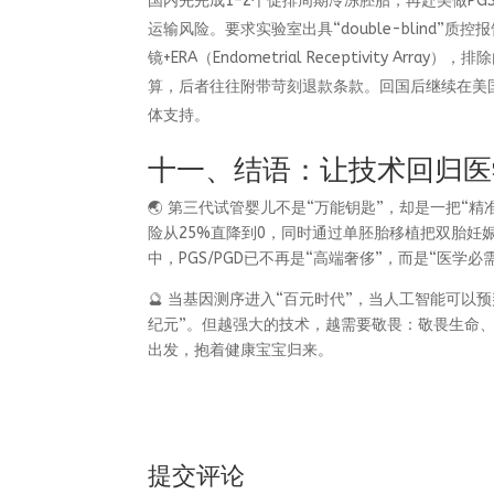
国内先完成1–2个促排周期冷冻胚胎，再赴美做P
运输风险。要求实验室出具“double-blind
镜+ERA（Endometrial Receptivity
算，后者往往附带苛刻退款条款。回国后继续在美
体支持。
十一、结语：让技术回归医
🌏 第三代试管婴儿不是“万能钥匙”，却是一把“
险从25%直降到0，同时通过单胚胎移植把双胎妊娠
中，PGS/PGD已不再是“高端奢侈”，而是“医学必
🔮 当基因测序进入“百元时代”，当人工智能可以
纪元”。但越强大的技术，越需要敬畏：敬畏生命
出发，抱着健康宝宝归来。
提交评论