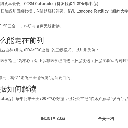
检测成本最低。
CCRM Colorado（科罗拉多生殖医学中心）
150k胚胎级基因组数据，AI辅助胚胎评级。
NYU Langone Fertility（纽约大
PGT-SR三合一，科研与临床无缝衔接。
么能走在前列
业自律+州法+FDA/CDC监管”的三级模式。以加州为例：
“医学指征”为核心；禁止以非医学理由进行胚胎挑选；胚胎实验室需同时
个案审批，确保“避免严重遗传病”是首要目的。
据如何解读
ctive Technology）每年公布全美700+中心数据，但公众常把“临床妊娠率”误当“活
INCINTA 2023
全美平均