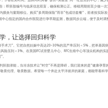
GS，节省在美时间。选择同时具备“诊所+实验室”同一址运营的中心，减少
”质控报告：即胚胎编号与临床信息双盲，确保检测公正。移植周期前至少做一
 Array），排除内膜炎与窗期移位。购买“多周期保险”而非“包成功套餐”，前者按实际
国中心指定的国内合作医院进行孕早期监测，数据同步云端，便于及时调
学，让选择回归科学
精准手术刀”。它把自然妊娠中高达20–30%的流产率压到＜5%，把单基因
风险压到＜3%。在美国IFC试管婴儿中心、RFC生殖中心等顶尖机构的实
需”。
预判胚胎潜能，当冷冻技术让“时空”不再是障碍，我们迎来的是“健康孕育
、敬畏伦理、敬畏数据。希望每一个奔赴太平洋彼岸的家庭，都能带着科