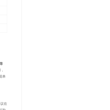
筛
用，
实现单
建议在