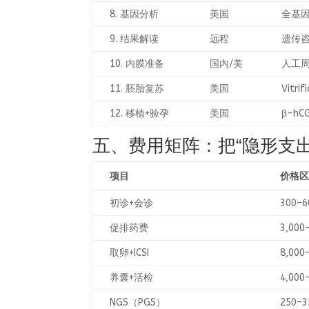
8. 基因分析
美国
全基
9. 结果解读
远程
遗传
10. 内膜准备
国内/美
人工
11. 胚胎复苏
美国
Vitrif
12. 移植+验孕
美国
β-hC
五、费用矩阵：把“隐形支出
项目
价格
初诊+会诊
300–6
促排药费
3,000
取卵+ICSI
8,000
养囊+活检
4,000
NGS（PGS）
250–