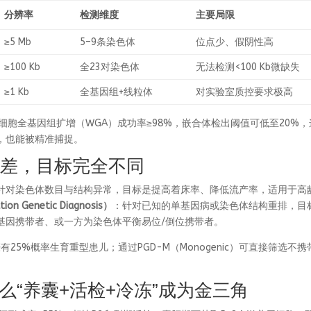
分辨率
检测维度
主要局限
≥5 Mb
5–9条染色体
位点少、假阴性高
≥100 Kb
全23对染色体
无法检测<100 Kb微缺失
≥1 Kb
全基因组+线粒体
对实验室质控要求极高
单细胞全基因组扩增（WGA）成功率≥98%，嵌合体检出阈值可低至20%
，也能被精准捕捉。
字之差，目标完全不同
针对染色体数目与结构异常，目标是提高着床率、降低流产率，适用于高
ion Genetic Diagnosis）
：针对已知的单基因病或染色体结构重排，目
基因携带者、或一方为染色体平衡易位/倒位携带者。
有25%概率生育重型患儿；通过PGD-M（Monogenic）可直接筛选不携
“养囊+活检+冷冻”成为金三角