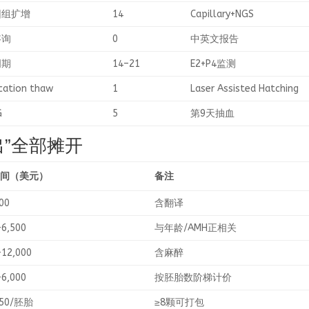
因组扩增
14
Capillary+NGS
咨询
0
中英文报告
周期
14–21
E2+P4监测
ication thaw
1
Laser Assisted Hatching
G
5
第9天抽血
”全部摊开
区间（美元）
备注
00
含翻译
–6,500
与年龄/AMH正相关
–12,000
含麻醉
–6,000
按胚胎数阶梯计价
350/胚胎
≥8颗可打包