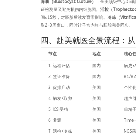
养囊（Blastocyst Culture）
：全美顶级中心D5囊
证检测量又避免损伤内细胞团。
活检（Trophectod
间≤15秒，对胚胎后续发育零影响。
冷冻（Vitrific
取2–3周窗口，同时让子宫内膜与胚胎完美同步。
四、赴美就医全景流程：从
节点
地点
核心
1. 远程评估
国内
病史+A
2. 签证准备
国内
B1/B
3. 促排启动
美国
个性
4. 触发+取卵
美国
超声
5. ICSI受精
美国
单精
6. 养囊
美国
Time
7. 活检+冷冻
美国
NGS