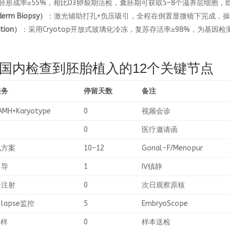
胚形成率≥55%，相比D3卵裂期活检，囊胚期可获取5–8个滋养层细胞，
erm Biopsy）
：激光辅助打孔+负压吸引，全程在倒置显微镜下完成，
ation）
：采用Cryotop开放式玻璃化冷冻，复苏存活率≥98%，为基因检
国内检查到胚胎植入的12个关键节点
任务
停留天数
备注
MH+Karyotype
0
视频会诊
2
0
医疗邀请函
化方案
10–12
Gonal-F/Menopur
引导
1
IV镇静
子注射
0
次日观察原核
-lapse监控
5
EmbryoScope
采样
0
样本送检