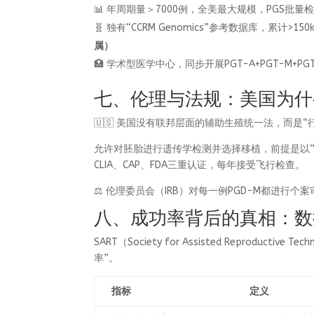
📊 年周期量＞7000例，全美最大规模，PGS批量
🧬 独有“CCRM Genomics”参考数据库，累计>
属）
🏥 学术型医学中心，同步开展PGT-A+PGT-M+
七、伦理与法规：美国为什
🇺🇸 美国没有联邦层面的辅助生殖统一法，而是“行
允许对胚胎进行遗传学检测并选择移植，前提是以
CLIA、CAP、FDA三重认证，每年接受飞行检查。
⚖️ 伦理委员会（IRB）对每一例PGD-M都进行
八、成功率背后的真相：数
SART（Society for Assisted Reprodu
率”。
指标
定义