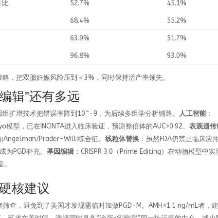
占比
52.7%
45.1%
68.4%
55.2%
63.9%
51.7%
96.8%
93.0%
”策略，把双胎妊娠风险压到＜3%，同时保持活产率领先。
“编辑”还有多远
胞全基因组扩增技术把错误率降到10^-9，为后续多组学分析铺路。
人工智能
：
bryo模型，已在INCINTA进入临床验证，预测整倍体的AUC>0.92。
表观遗传
lman/Prader-Willi综合征。
线粒体替换
：虽然FDA仍禁止临床应
成为PGD补充。
基因编辑
：CRISPR 3.0（Prime Editing）在动物模型中
室。
硬核建议
者筛查，避免到了美国才发现需临时加做PGD-M。AMH<1.1 ng/mL者，