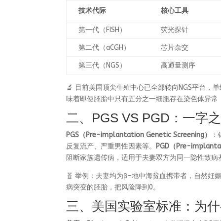
技术代际
核心工具
第一代（FISH）
荧光探针
第二代（aCGH）
芯片杂交
第三代（NGS）
高通量测序
🔬 目前美国顶尖生殖中心已全部转向NGS平台，
味着即使胚胎中只有五分之一细胞存在染色体异常
二、PGS VS PGD：一
PGS（Pre-implantation Genetic Screening）
：
反复流产、严重男性因素等。
PGD（Pre-implantat
阻断家族遗传病，适用于夫妻双方为同一隐性致病
🧬 举例：夫妻均为β-地中海贫血携带者，自然妊娠
病突变的胚胎，把风险降到0。
三、美国实验室标准：为什么