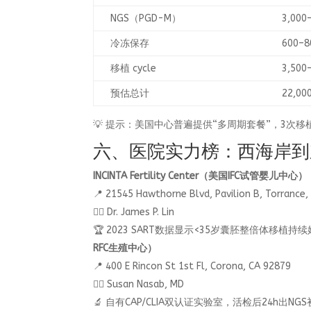
NGS（PGD-M）
3,000
冷冻保存
600–
移植 cycle
3,500
预估总计
22,00
💡 提示：美国中心普遍提供“多周期套餐”，3次
六、医院实力榜：西海岸到东
INCINTA Fertility Center（美国IFC试管婴儿中心）
📍 21545 Hawthorne Blvd, Pavilion B, Torrance
👨‍⚕️ Dr. James P. Lin
🏆 2023 SART数据显示<35岁囊胚整倍体移植持
RFC生殖中心）
📍 400 E Rincon St 1st Fl, Corona, CA 92879
👩‍⚕️ Susan Nasab, MD
🔬 自有CAP/CLIA双认证实验室，活检后24h出