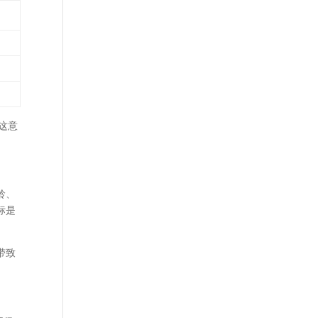
，这意
龄、
标是
带致