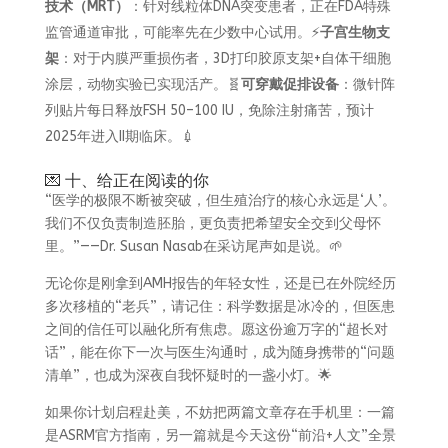
技术（MRT）
：针对线粒体DNA突变患者，正在FDA特殊
监管通道审批，可能率先在少数中心试用。⚡
子宫生物支
架
：对于内膜严重损伤者，3D打印胶原支架+自体干细胞
涂层，动物实验已实现活产。🧬
可穿戴促排设备
：微针阵
列贴片每日释放FSH 50–100 IU，免除注射痛苦，预计
2025年进入II期临床。💉
💌 十、给正在阅读的你
“医学的极限不断被突破，但生殖治疗的核心永远是‘人’。
我们不仅负责制造胚胎，更负责把希望安全交到父母怀
里。”——Dr. Susan Nasab在采访尾声如是说。🌱
无论你是刚拿到AMH报告的年轻女性，还是已在外院经历
多次移植的“老兵”，请记住：科学数据是冰冷的，但医患
之间的信任可以融化所有焦虑。愿这份逾万字的“超长对
话”，能在你下一次与医生沟通时，成为随身携带的“问题
清单”，也成为深夜自我怀疑时的一盏小灯。🌟
如果你计划启程赴美，不妨把两篇文章存在手机里：一篇
是ASRM官方指南，另一篇就是今天这份“前沿+人文”全景