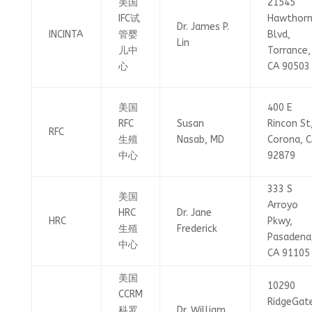
美国
21545
IFC试
Hawthor
Dr. James P.
INCINTA
管婴
Blvd,
Lin
儿中
Torrance,
心
CA 90503
美国
400 E
RFC
Susan
Rincon St
RFC
生殖
Nasab, MD
Corona, 
中心
92879
333 S
美国
Arroyo
HRC
Dr. Jane
HRC
Pkwy,
生殖
Frederick
Pasadena
中心
CA 91105
美国
10290
CCRM
RidgeGat
科罗
Dr. William