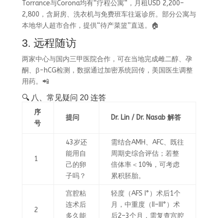
Torrance与Corona均有“疗程公寓”，月租USD 2,200–
2,800，含厨房、洗衣机与免费班车往返诊所。部分公寓与
本地华人超市合作，提供“待产菜篮”直送。🏠
3. 远程随访
两家中心与国内三甲医院合作，可在当地完成雌二醇、孕
酮、β-hCG检测，数据通过加密系统回传，美国医生调整
用药。📲
🔍 八、常见疑问 20 连答
序
提问
Dr. Lin / Dr. Nasab 解答
号
43岁还
需结合AMH、AFC、既往
能用自
周期史综合评估；若整
1
己的卵
倍体率＜10%，可考虑
子吗？
累积胚胎。
宫腔粘
轻度（AFS I°）术后1个
连术后
月，中重度（II–III°）术
2
多久能
后2–3个月，需复查宫腔