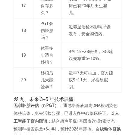
17
保存多
床已有20年后出生婴
久？
儿。
PGT会
滋养层活检不影响胎盘
18
伤胚胎
发育，安全阈值内。
吗？
体重多
BMI 19–28最佳，>30建
19
少适合
议先减重5–10%。
移植？
移植后
最早7天可抽血，官方建
20
几天能
议9–11天，尿检易假
验孕？
阴。
🌈 九、未来 3–5 年技术展望
无创胚胎评估（niPGT）
：通过培养液游离DNA检测染色
体整倍体，免去活检步骤，已进入多中心临床验证。🔬
人
工智能子宫内膜谱
：结合超声图像+基因表达+激素动态，
预测种植窗误差<6小时，预计2026年落地。🤖
线粒体替换