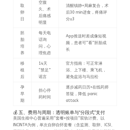
空腹
取
清醒镇静+局麻复合，术
久、术
卵
后30 min进食，疼痛评
后痛感
日
分≤3
明显
胚
每天电
App推送时差成像短视
胎
话询
频，患者可“看”胚胎成
培
问，心
长
养
理焦虑
移
14天
官方指南：可正常淋
植
“禁足”
浴、上下楼、乘飞机，
后
谣言
避免盆浴与马拉松
孕
逐步减药日历+在线药师
担心停
早
答疑，降低 panic
药时间
期
attack
💰 五、费用与周期：透明账单与“分段式”支付
美国生殖中心普遍采用“套餐+按项目”双轨计费。以
INCINTA为例，单次自卵自怀套餐（含监测、取卵、ICSI、