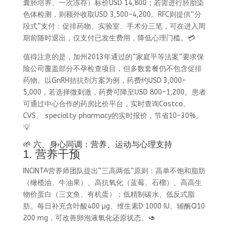
囊胚培养、一次冻存）标价USD 14,800；若需进行胚胎染
色体检测，则额外收取USD 3,500–4,200。RFC则提供“分
段式”支付：促排药物、实验室、手术分三笔，可在进入周
期前随时退出，仅支付已发生费用，降低心理门槛。💳
值得注意的是，加州2013年通过的“家庭平等法案”要求保
险公司覆盖部分不孕检查项目，但多数套餐仍不包含促排
药物。以GnRH拮抗剂方案为例，药费约USD 3,000–
5,000，若选择微刺激，药费可降至USD 800–1,200。患者
可通过中心合作的药房比价平台，实时查询Costco、
CVS、 specialty pharmacy的实时报价，节省10–30%。
💡
🌱 六、身心同调：营养、运动与心理支持
1. 营养干预
INCINTA营养师团队提出“三高两低”原则：高单不饱和脂肪
（橄榄油、牛油果）、高抗氧化（蓝莓、石榴）、高高生
物价蛋白（三文鱼、有机蛋）；低精制碳水、低反式脂
肪。每日补充含叶酸400 µg、维生素D 1000 IU、辅酶Q10
200 mg，可改善卵泡液氧化还原状态。🥑