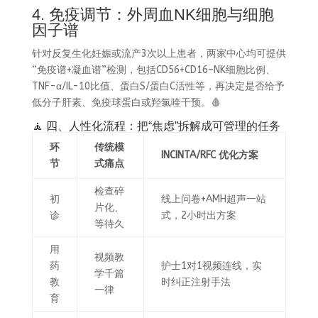
4. 免疫调节：外周血NK细胞与细胞
因子谱
针对反复生化妊娠或流产3次以上患者，两家中心均可提供
“免疫谱+凝血谱”检测，包括CD56+CD16–NK细胞比例、
TNF-α/IL-10比值、蛋白S/蛋白C活性等，再决定是否给予
低分子肝素、免疫球蛋白或羟氯喹干预。🩸
🧘 四、人性化流程：把“焦虑”拆解成可管理的任务
环
传统模
INCINTA/RFC 优化方案
节
式痛点
检查碎
初
线上问卷+AMH超声一站
片化、
诊
式，2小时出方案
等待久
用
视频教
药
护士1对1视频连线，实
学千篇
教
时纠正注射手法
一律
育