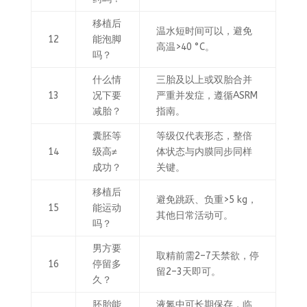
移植后
温水短时间可以，避免
12
能泡脚
高温>40 °C。
吗？
什么情
三胎及以上或双胎合并
13
况下要
严重并发症，遵循ASRM
减胎？
指南。
囊胚等
等级仅代表形态，整倍
14
级高≠
体状态与内膜同步同样
成功？
关键。
移植后
避免跳跃、负重>5 kg，
15
能运动
其他日常活动可。
吗？
男方要
取精前需2–7天禁欲，停
16
停留多
留2–3天即可。
久？
胚胎能
液氮中可长期保存，临