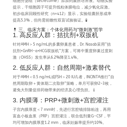
细胞分泌组（secretome）添加到囊胚培养液。动物实验
提示，干细胞因子可提升线粒体膜电位，减少氧化应激。
初步临床回顾性研究（n=412）显示，实验组囊胚形成率
提高5.3%，但尚需前瞻性双盲试验验证。🧪
💊 三、临床方案：个体化用药与“微刺激”哲学
1. 高反应人群：拮抗剂+双扳机
针对AMH＞5 ng/mL的多囊卵巢患者，Dr. Nasab采用“拮
抗剂+GnRH-a+HCG双扳机”方案，可将中重度卵巢过度刺
激（OHSS）发生率从6.2%降至1.4%。
2. 低反应人群：自然周期+激素替代
对于AMH＜0.5 ng/mL或FSH＞20 IU/L者，INCINTA推行“自
然周期取卵＋黄体期二次取卵”策略，单月可获卵2–3枚，
避免大剂量促排药物带来的经济及心理负担。💉
3. 内膜薄：PRP+微刺激+宫腔灌注
子宫内膜厚度＜7 mm时，先进行宫腔镜排除粘连，再用
富血小板血浆（PRP）宫腔灌注，联合低剂量G-CSF，平
均可增加内膜厚度1.2 mm，临床妊娠率提升约10%。