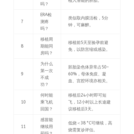
植入潜能的胚胎。
吗？
ERA检
类似取内膜活检，5分
7
测疼
钟，可麻醉。
吗？
移植周
移植前5天至验孕前避
8
期能同
免，以防宫缩或感染。
房吗？
为什么
胚胎染色体异常占50–
第一次
9
60%，母体免疫、凝
不成
血、宫腔环境亦相关。
功？
何时能
移植后24小时即可短
10
乘飞机
飞，12小时以上长途建
回国？
议移植后3天。
感冒能
低烧＜38 °C可继续，高
11
继续用
烧需复诊评估。
药吗？