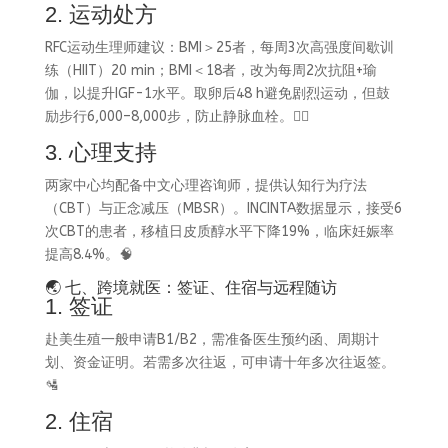
2. 运动处方
RFC运动生理师建议：BMI＞25者，每周3次高强度间歇训
练（HIIT）20 min；BMI＜18者，改为每周2次抗阻+瑜
伽，以提升IGF-1水平。取卵后48 h避免剧烈运动，但鼓
励步行6,000–8,000步，防止静脉血栓。🏃‍♀️
3. 心理支持
两家中心均配备中文心理咨询师，提供认知行为疗法
（CBT）与正念减压（MBSR）。INCINTA数据显示，接受6
次CBT的患者，移植日皮质醇水平下降19%，临床妊娠率
提高8.4%。🧠
🌏 七、跨境就医：签证、住宿与远程随访
1. 签证
赴美生殖一般申请B1/B2，需准备医生预约函、周期计
划、资金证明。若需多次往返，可申请十年多次往返签。
🛂
2. 住宿