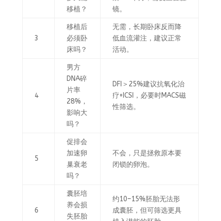
移植？
镜。
移植后
无需，长期卧床反而降
3
必须卧
低血流灌注，建议正常
床吗？
活动。
男方
DNA碎
DFI＞25%建议抗氧化治
片率
4
疗+ICSI，必要时MACS磁
28%，
性筛选。
影响大
吗？
促排会
加速卵
不会，只是拯救原本要
5
巢衰老
闭锁的卵泡。
吗？
囊胚培
约10–15%胚胎无法形
养会损
6
成囊胚，但可筛选更具
失胚胎