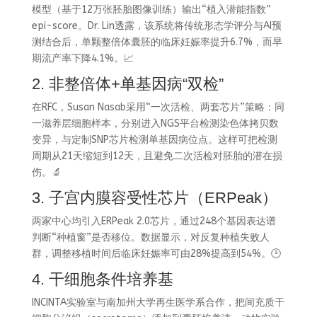
模型（基于12万张胚胎图像训练）输出“植入潜能指数”
epi-score。Dr. Lin透露，该系统将传统形态学评分与AI预
测结合后，单颗整倍体囊胚的临床妊娠率提升6.7%，而早
期流产率下降4.1%。📈
2. 非整倍体+单基因病“双检”
在RFC，Susan Nasab采用“一次活检、两套芯片”策略：同
一滋养层细胞样本，分别进入NGS平台检测染色体拷贝数
变异，与定制SNP芯片检测单基因病位点。这样可把检测
周期从21天缩短到12天，且避免二次活检对胚胎的潜在损
伤。🔬
3. 子宫内膜容受性芯片（ERPeak）
两家中心均引入ERPeak 2.0芯片，通过248个基因表达谱
判断“种植窗”是否移位。数据显示，对反复种植失败人
群，调整移植时间后临床妊娠率可由28%提高到54%。🕒
4. 干细胞条件培养基
INCINTA实验室与南加州大学再生医学系合作，把间充质干