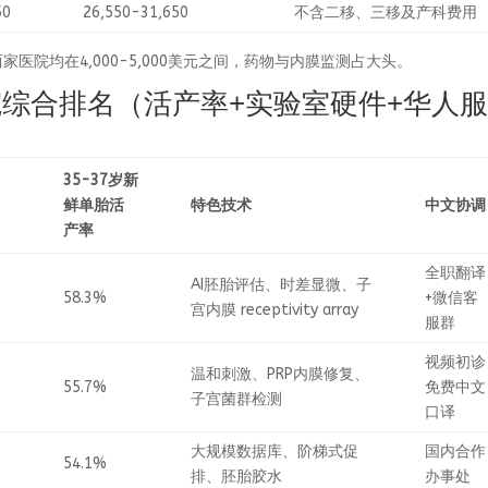
50
26,550-31,650
不含二移、三移及产科费用
医院均在4,000-5,000美元之间，药物与内膜监测占大头。
院综合排名（活产率+实验室硬件+华人
35-37岁新
鲜单胎活
特色技术
中文协调
产率
全职翻译
AI胚胎评估、时差显微、子
58.3%
+微信客
宫内膜 receptivity array
服群
视频初诊
温和刺激、PRP内膜修复、
55.7%
免费中文
子宫菌群检测
口译
大规模数据库、阶梯式促
国内合作
54.1%
排、胚胎胶水
办事处