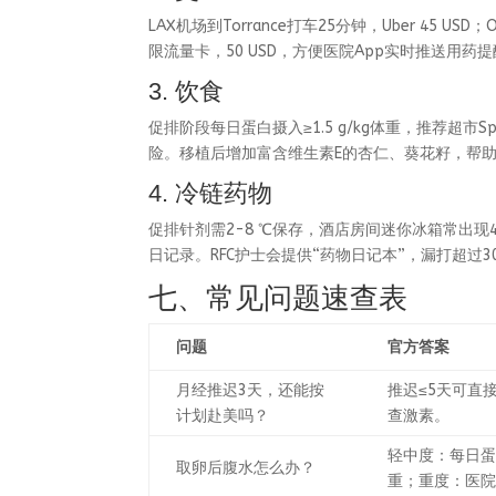
LAX机场到Torrance打车25分钟，Uber 45 USD；
限流量卡，50 USD，方便医院App实时推送用药
3. 饮食
促排阶段每日蛋白摄入≥1.5 g/kg体重，推荐超
险。移植后增加富含维生素E的杏仁、葵花籽，帮
4. 冷链药物
促排针剂需2-8 ℃保存，酒店房间迷你冰箱常出现4 ℃
日记录。RFC护士会提供“药物日记本”，漏打超过30
七、常见问题速查表
问题
官方答案
月经推迟3天，还能按
推迟≤5天可直
计划赴美吗？
查激素。
轻中度：每日蛋
取卵后腹水怎么办？
重；重度：医