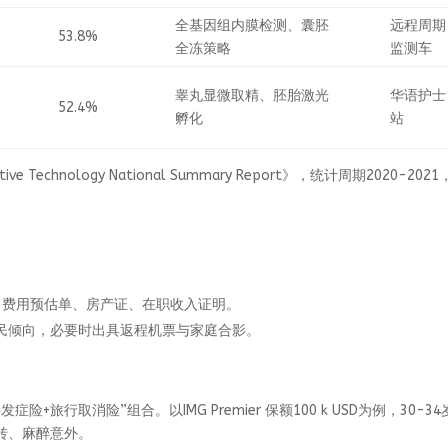
全基因组内膜检测、囊胚
远程周期
53.8%
全冻策略
监测车
睾丸显微取精、胚胎激光
华语护士
52.4%
孵化
站
ive Technology National Summary Report》，统计周期2020-202
函、费用预估单、房产证、在职收入证明。
民倾向，必要时出具返程机票与家庭合影。
行取消险”组合。以IMG Premier 保额100 k USD为例，30-34
扭转、麻醉意外。