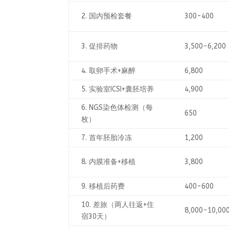
2. 国内预检套餐
300-400
3. 促排药物
3,500-6,200
4. 取卵手术+麻醉
6,800
5. 实验室ICSI+囊胚培养
4,900
6. NGS染色体检测（每
650
枚）
7. 首年胚胎冷冻
1,200
8. 内膜准备+移植
3,800
9. 移植后药费
400-600
10. 差旅（两人往返+住
8,000-10,00
宿30天）