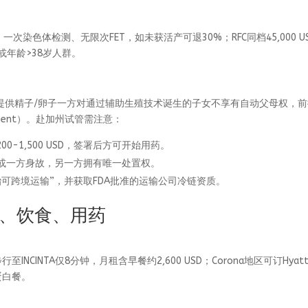
取卵、一次染色体检测、无限次FET，如未获活产可退30%；RFC同档45,000 U
l或年龄>38岁人群。
：提供精子/卵子一方对通过辅助生殖技术诞生的子女不享有自动父母权，
reement）。赴加州试管需注意：
200-1,500 USD，签署后方可开始用药。
婚或一方身故，另一方拥有唯一处置权。
可跨境运输”，并获取FDA批准的运输公司冷链资质。
、饮食、用药
nn，步行至INCINTA仅8分钟，月租含早餐约2,600 USD；Corona地区可订Hyat
高蛋白餐。