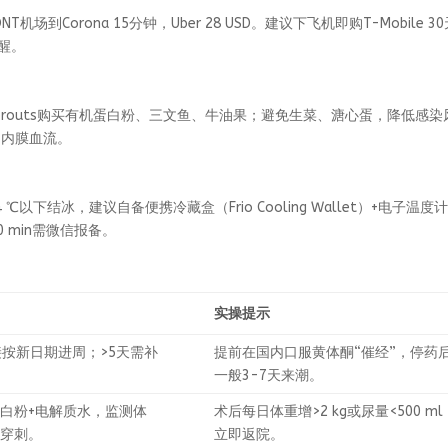
ONT机场到Corona 15分钟，Uber 28 USD。建议下飞机即购T-Mobile 3
提醒。
市Sprouts购买有机蛋白粉、三文鱼、牛油果；避免生菜、溏心蛋，降低感染
助内膜血流。
以下结冰，建议自备便携冷藏盒（Frio Cooling Wallet）+电子温度
 min需微信报备。
实操提示
接按新日期进周；>5天需补
提前在国内口服黄体酮“催经”，停药
一般3-7天来潮。
白粉+电解质水，监测体
术后每日体重增>2 kg或尿量<500 ml
院穿刺。
立即返院。