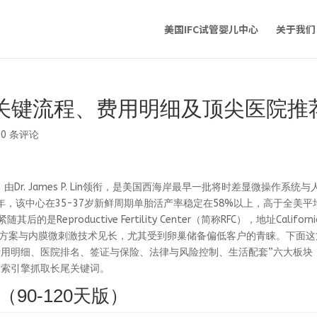
美国IFC试管婴儿中心
关于我们
关键流程、费用明细及顶尖医院推
|
0 条评论
a Torrance，由Dr. James P. Lin领衔，是美国西海岸最早一批将时差显微操作系统
，该中心在35-37岁新鲜周期单胎活产率稳定在58%以上，高于全美平
productive Fertility Center（简称RFC），地址Californi
，以温和刺激方案与内膜微刺激技术见长，尤其受到卵巢储备偏低客户的青睐。下面
费用明细、医院排名、签证与保险、法律与风险控制、生活配套”六大板块
搜索引擎抓取长尾关键词。
90-120天版）