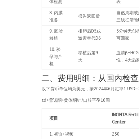
体检测
表
8. 内膜
自然周期或
报告返回后
准备
三线征清晰
9. 胚胎
排卵后D5或
5分钟无创操
移植
激素替代D6
可回家
10. 验
移植后第9
血清β-HCG
孕与产
天
性，4天后翻
检
二、费用明细：从国内检查
以下货币单位均为美元，按2024年6月汇率1 USD
td>雪诺酮+黄体酮针/口服至孕10周
INCINTA Fertil
项目
Center
1. 初诊+视频
250