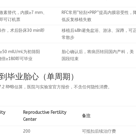
激素替代，内膜≥7 mm、
RFC常用“轻刮+PRP”提高内膜容受性，
即可订机票
低反复移植失败
作，术后卧床30 min即
移植后48h避免盆浴、游泳、深蹲，可
常散步
≥50 mIU/ml为初筛阳
胎心确认后，将病历转回国内产科，美
倍≥180即可毕业
国段结束
到毕业胎心（单周期）
≈7.2 RMB估算，医院与实验室官方报价，不含任何隐性消费。
ity
Reproductive Fertility
备注
Center
200
可抵扣后续治疗费