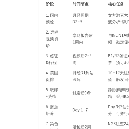
阶段
时间节点
核心任务
1. 国内
月经周期
女方激素六
预检
D2-5
液分析+碎
2. 远程
拿到报告后
与INCINT
视频初
1周内
频，敲定促
诊
3. 签证
视频后2-3
B1/B2签
&行程
周
票；预订3
4. 美国
月经D1到达
10-12天
促排
医院
值，触发日
5. 取卵
静脉麻醉取
触发后36h
+受精
精，采用IC
6. 胚胎
Day 3评估
Day 1-7
培养
分，可并行
7. 染色
NGS法查
活检后2周