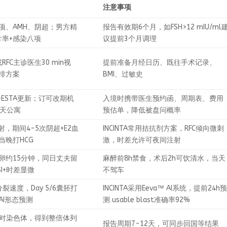
注意事项
项、AMH、阴超；男方精
报告有效期6个月，如FSH>12 mIU/ml
片率+感染八项
议提前3个月调理
A或RFC主诊医生30 min视
提前准备月经日历、既往手术记录、
排方案
BMI、过敏史
证+ESTA更新；订可改期机
入境时携带医生预约函、周期表、费用
0天公寓
预估单，降低被盘问概率
注射，期间4-5次阴超+E2血
INCINTA常用拮抗剂方案，RFC倾向微刺
当晚打HCG
激，时差允许可夜间注射
卵约15分钟，同日丈夫留
麻醉前8h禁食，术后2h可饮清水，当天
SI+时差显微
不驾车
分裂速度，Day 5/6囊胚打
INCINTA采用Eeva™ AI系统，提前24h
AI形态预测
测 usable blast准确率92%
24对染色体，得到整倍体列
报告周期7-12天，可同步回国等结果