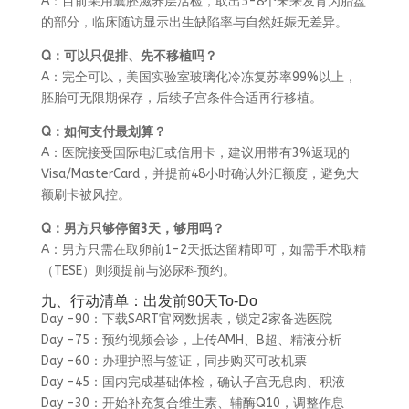
A：目前采用囊胚滋养层活检，取出5-8个未来发育为胎盘
的部分，临床随访显示出生缺陷率与自然妊娠无差异。
Q：可以只促排、先不移植吗？
A：完全可以，美国实验室玻璃化冷冻复苏率99%以上，
胚胎可无限期保存，后续子宫条件合适再行移植。
Q：如何支付最划算？
A：医院接受国际电汇或信用卡，建议用带有3%返现的
Visa/MasterCard，并提前48小时确认外汇额度，避免大
额刷卡被风控。
Q：男方只够停留3天，够用吗？
A：男方只需在取卵前1-2天抵达留精即可，如需手术取精
（TESE）则须提前与泌尿科预约。
九、行动清单：出发前90天To-Do
Day -90：下载SART官网数据表，锁定2家备选医院
Day -75：预约视频会诊，上传AMH、B超、精液分析
Day -60：办理护照与签证，同步购买可改机票
Day -45：国内完成基础体检，确认子宫无息肉、积液
Day -30：开始补充复合维生素、辅酶Q10，调整作息