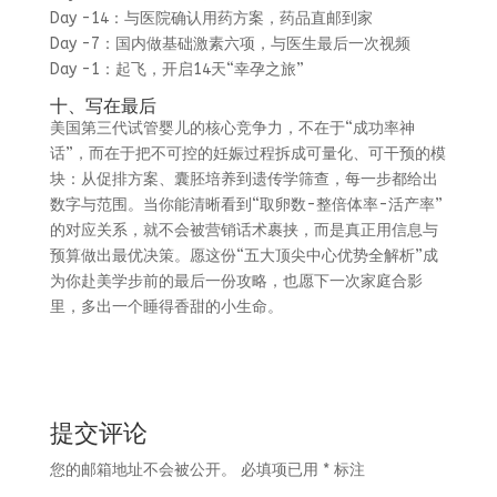
Day -14：与医院确认用药方案，药品直邮到家
Day -7：国内做基础激素六项，与医生最后一次视频
Day -1：起飞，开启14天“幸孕之旅”
十、写在最后
美国第三代试管婴儿的核心竞争力，不在于“成功率神
话”，而在于把不可控的妊娠过程拆成可量化、可干预的模
块：从促排方案、囊胚培养到遗传学筛查，每一步都给出
数字与范围。当你能清晰看到“取卵数-整倍体率-活产率”
的对应关系，就不会被营销话术裹挟，而是真正用信息与
预算做出最优决策。愿这份“五大顶尖中心优势全解析”成
为你赴美学步前的最后一份攻略，也愿下一次家庭合影
里，多出一个睡得香甜的小生命。
提交评论
您的邮箱地址不会被公开。
必填项已用
*
标注