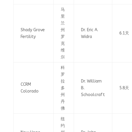
马
里
兰
Shady Grove
州
Dr. Eric A.
6.1天
Fertility
罗
Widra
克
维
尔
科
罗
拉
Dr. William
CCRM
多
B.
5.8天
Colorado
州
Schoolcraft
丹
佛
纽
约