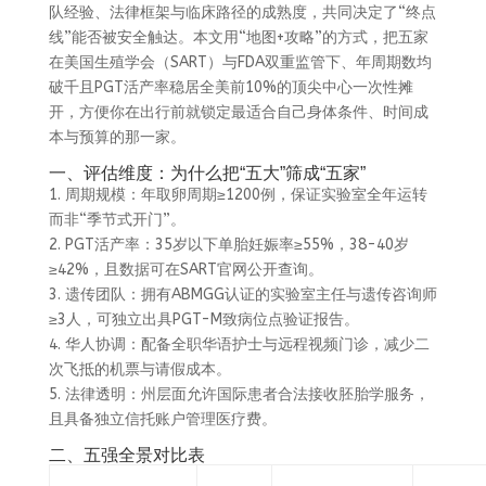
队经验、法律框架与临床路径的成熟度，共同决定了“终点
线”能否被安全触达。本文用“地图+攻略”的方式，把五家
在美国生殖学会（SART）与FDA双重监管下、年周期数均
破千且PGT活产率稳居全美前10%的顶尖中心一次性摊
开，方便你在出行前就锁定最适合自己身体条件、时间成
本与预算的那一家。
一、评估维度：为什么把“五大”筛成“五家”
1. 周期规模：年取卵周期≥1200例，保证实验室全年运转
而非“季节式开门”。
2. PGT活产率：35岁以下单胎妊娠率≥55%，38-40岁
≥42%，且数据可在SART官网公开查询。
3. 遗传团队：拥有ABMGG认证的实验室主任与遗传咨询师
≥3人，可独立出具PGT-M致病位点验证报告。
4. 华人协调：配备全职华语护士与远程视频门诊，减少二
次飞抵的机票与请假成本。
5. 法律透明：州层面允许国际患者合法接收胚胎学服务，
且具备独立信托账户管理医疗费。
二、五强全景对比表