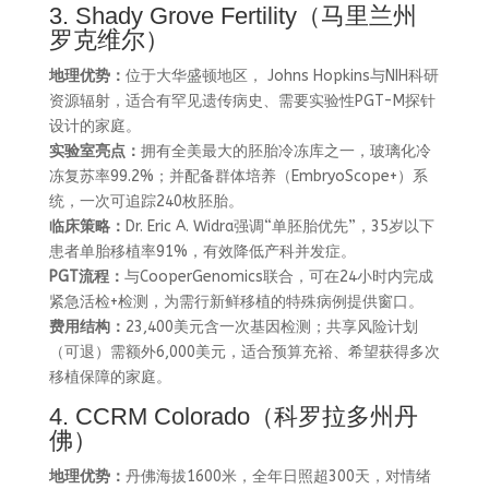
3. Shady Grove Fertility（马里兰州
罗克维尔）
地理优势：
位于大华盛顿地区， Johns Hopkins与NIH科研
资源辐射，适合有罕见遗传病史、需要实验性PGT-M探针
设计的家庭。
实验室亮点：
拥有全美最大的胚胎冷冻库之一，玻璃化冷
冻复苏率99.2%；并配备群体培养（EmbryoScope+）系
统，一次可追踪240枚胚胎。
临床策略：
Dr. Eric A. Widra强调“单胚胎优先”，35岁以下
患者单胎移植率91%，有效降低产科并发症。
PGT流程：
与CooperGenomics联合，可在24小时内完成
紧急活检+检测，为需行新鲜移植的特殊病例提供窗口。
费用结构：
23,400美元含一次基因检测；共享风险计划
（可退）需额外6,000美元，适合预算充裕、希望获得多次
移植保障的家庭。
4. CCRM Colorado（科罗拉多州丹
佛）
地理优势：
丹佛海拔1600米，全年日照超300天，对情绪