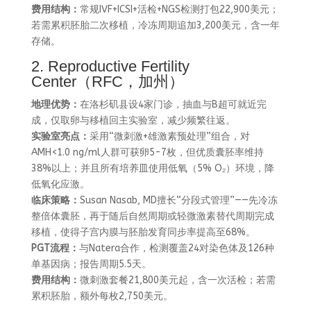
费用结构：
常规IVF+ICSI+活检+NGS检测打包22,900美元；
若需累积胚胎二次移植，冷冻周期追加3,200美元，含一年
存储。
2. Reproductive Fertility
Center（RFC，加州）
地理优势：
在洛杉矶县设4家门诊，抽血与B超可就近完
成，仅取卵与移植回主实验室，减少频繁往返。
实验室亮点：
采用“微刺激+雄激素预处理”组合，对
AMH<1.0 ng/ml人群可获卵5-7枚，但优质囊胚率维持
38%以上；并且所有培养皿使用低氧（5% O₂）环境，降
低氧化应激。
临床策略：
Susan Nasab, MD擅长“分段式管理”——先冷冻
整倍体囊胚，再于随后自然周期或轻微激素替代周期完成
移植，使得子宫内膜与胚胎发育同步率提高至68%。
PGT流程：
与Natera合作，检测覆盖24对染色体及126种
单基因病；报告周期5.5天。
费用结构：
微刺激套餐21,800美元起，含一次活检；若需
累积胚胎，额外每枚2,750美元。