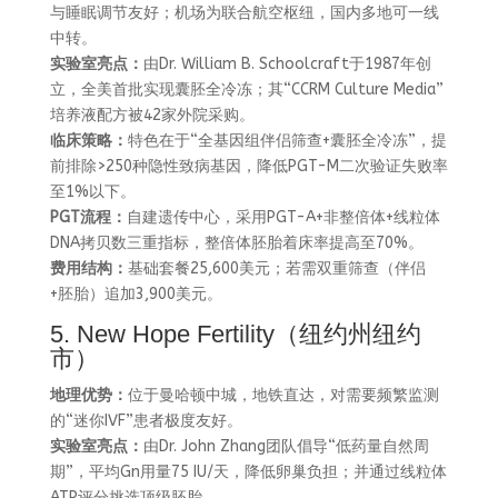
与睡眠调节友好；机场为联合航空枢纽，国内多地可一线
中转。
实验室亮点：
由Dr. William B. Schoolcraft于1987年创
立，全美首批实现囊胚全冷冻；其“CCRM Culture Media”
培养液配方被42家外院采购。
临床策略：
特色在于“全基因组伴侣筛查+囊胚全冷冻”，提
前排除>250种隐性致病基因，降低PGT-M二次验证失败率
至1%以下。
PGT流程：
自建遗传中心，采用PGT-A+非整倍体+线粒体
DNA拷贝数三重指标，整倍体胚胎着床率提高至70%。
费用结构：
基础套餐25,600美元；若需双重筛查（伴侣
+胚胎）追加3,900美元。
5. New Hope Fertility（纽约州纽约
市）
地理优势：
位于曼哈顿中城，地铁直达，对需要频繁监测
的“迷你IVF”患者极度友好。
实验室亮点：
由Dr. John Zhang团队倡导“低药量自然周
期”，平均Gn用量75 IU/天，降低卵巢负担；并通过线粒体
ATP评分挑选顶级胚胎。