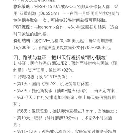
临床策略：
对FSH>15 IU/L或AFC<5的卵巢低储备人群，采
用“双重刺激（DuoStim）”——在同一月经周期的卵泡期与
黄体期各取卵一次，可缩短33%时间获得可用胚胎。
PGT流程：
与Igenomix合作，48小时返回初步结果，适合
时间紧迫的纽约客。
费用结构：
迷你IVF+活检20,500美元起；自然周期套餐
14,900美元，但需按监测次数额外支付700-900美元。
四、路线与签证：把14天行程拆成“最小颗粒”
1. 签证：医疗旅游仍属B1/B2，预约面签时携带医院《预
约函》+资产证明，通过率>92%。
2. 行程模板（以INCINTA为例）：
– 第1天：国内飞抵LAX，机场旁酒店休整；
– 第2天：托伦斯初诊（抽血+超声+会诊），当天定方案；
– 第3-7天：自行安排南加州短途，护士每天短信提醒用
药；
– 第8天：返院监测，确认卵泡直径≥17 mm，当晚触发；
– 第10天：取卵（静脉麻醉30分钟），术后2小时回酒
店；
– 第11-12天：观光或远程办公，实验室实时推送受精与