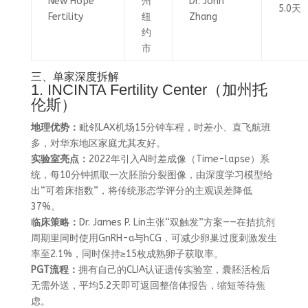
New Hope
州
Dr. John
5.0天
Fertility
纽
Zhang
约
市
三、单家深度拆解
1. INCINTA Fertility Center（加州托
伦斯）
地理优势：
毗邻LAX机场15分钟车程，时差小、直飞航班
多，对华东地区家庭尤其友好。
实验室亮点：
2022年引入AI时差成像（Time-lapse）系
统，每10分钟抓取一次胚胎分裂图像，由深度学习模型给
出“可着床指数”，将传统形态学评分的主观误差降低
37%。
临床策略：
Dr. James P. Lin主张“双触发”方案——在拮抗剂
周期里同时使用GnRH-a与hCG，可减少卵巢过度刺激发生
率至2.1%，同时保持≥15枚成熟卵子获取率。
PGT流程：
拥有自己的CLIA认证遗传实验室，囊胚活检后
无需外送，平均5.2天即可返回整倍体报告，缩短等待焦
虑。