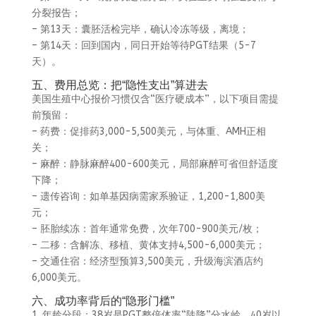
分裂报告；
– 第13天：囊胚活检完毕，确认冷冻等级，离境；
– 第14天：回到国内，同日开始等待PGT结果（5-7
天）。
五、费用总览：把“隐性支出”算进去
美国生殖中心报价习惯仅含“医疗硬成本”，以下项目需提
前预留：
– 药费：促排药3,000-5,500美元，与体重、AMH正相
关；
– 麻醉：静脉麻醉400-600美元，局部麻醉可省但舒适度
下降；
– 遗传咨询：如单基因病需家系验证，1,200-1,800美
元；
– 胚胎续冻：首年通常免费，次年700-900美元/枚；
– 二移：含解冻、移植、黄体支持4,500-6,000美元；
– 交通住宿：经济型预算3,500美元，升级海滨酒店约
6,000美元。
六、成功率背后的“隐形门槛”
1. 年龄分段：38岁是PGT整倍体率“陡降”分水岭，40岁以