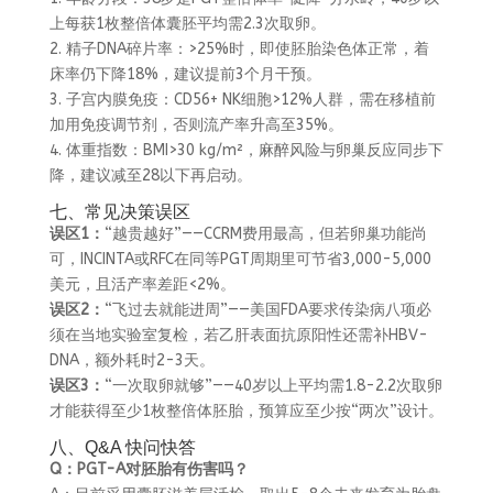
上每获1枚整倍体囊胚平均需2.3次取卵。
2. 精子DNA碎片率：>25%时，即使胚胎染色体正常，着
床率仍下降18%，建议提前3个月干预。
3. 子宫内膜免疫：CD56+ NK细胞>12%人群，需在移植前
加用免疫调节剂，否则流产率升高至35%。
4. 体重指数：BMI>30 kg/m²，麻醉风险与卵巢反应同步下
降，建议减至28以下再启动。
七、常见决策误区
误区1：
“越贵越好”——CCRM费用最高，但若卵巢功能尚
可，INCINTA或RFC在同等PGT周期里可节省3,000-5,000
美元，且活产率差距<2%。
误区2：
“飞过去就能进周”——美国FDA要求传染病八项必
须在当地实验室复检，若乙肝表面抗原阳性还需补HBV-
DNA，额外耗时2-3天。
误区3：
“一次取卵就够”——40岁以上平均需1.8-2.2次取卵
才能获得至少1枚整倍体胚胎，预算应至少按“两次”设计。
八、Q&A 快问快答
Q：PGT-A对胚胎有伤害吗？