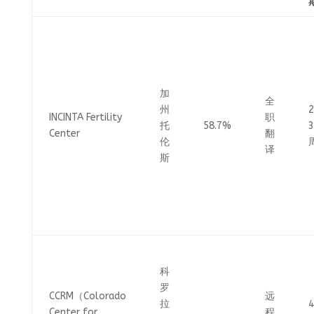
加
全
州
INCINTA Fertility
职
托
58.7%
3
Center
翻
伦
译
斯
科
罗
CCRM（Colorado
远
拉
Center for
程