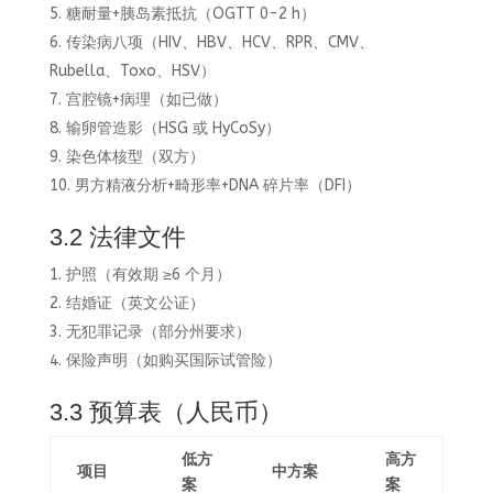
糖耐量+胰岛素抵抗（OGTT 0-2 h）
传染病八项（HIV、HBV、HCV、RPR、CMV、
Rubella、Toxo、HSV）
宫腔镜+病理（如已做）
输卵管造影（HSG 或 HyCoSy）
染色体核型（双方）
男方精液分析+畸形率+DNA 碎片率（DFI）
3.2 法律文件
护照（有效期 ≥6 个月）
结婚证（英文公证）
无犯罪记录（部分州要求）
保险声明（如购买国际试管险）
3.3 预算表（人民币）
低方
高方
项目
中方案
案
案