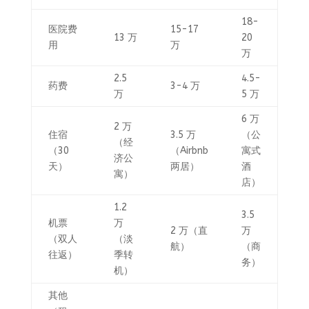
18-
医院费
15-17
13 万
20
用
万
万
2.5
4.5-
药费
3-4 万
万
5 万
6 万
2 万
住宿
3.5 万
（公
（经
（30
（Airbnb
寓式
济公
天）
两居）
酒
寓）
店）
1.2
3.5
机票
万
2 万（直
万
（双人
（淡
航）
（商
往返）
季转
务）
机）
其他