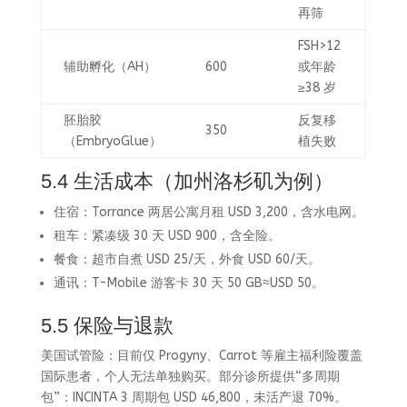
再筛
FSH>12
辅助孵化（AH）
600
或年龄
≥38 岁
胚胎胶
反复移
350
（EmbryoGlue）
植失败
5.4 生活成本（加州洛杉矶为例）
住宿：Torrance 两居公寓月租 USD 3,200，含水电网。
租车：紧凑级 30 天 USD 900，含全险。
餐食：超市自煮 USD 25/天，外食 USD 60/天。
通讯：T-Mobile 游客卡 30 天 50 GB≈USD 50。
5.5 保险与退款
美国试管险：目前仅 Progyny、Carrot 等雇主福利险覆盖
国际患者，个人无法单独购买。部分诊所提供“多周期
包”：INCINTA 3 周期包 USD 46,800，未活产退 70%。