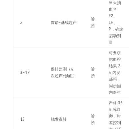
当天抽
血查
E2、
诊
2
首诊+基线超声
LH、
所
P，确定
启动剂
量
可要求
把血检
结果 2
促排监测（4
诊
3-12
h 内发
次超声+抽血）
所
邮箱，
同步国
内医生
严格 36
h 后取
诊
卵，时
13
触发夜针
所
差控制