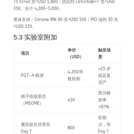
75 IU×40 支≈USD 1,800；拮抗剂 Cetrotide×7 支≈USD
350。合计 4,200-5,000。
黄体支持：Crinone 8% 90 支≈USD 550；PIO 油剂 50 支
≈USD 120。
5.3 实验室附加
单价
触发场
项目
（USD）
景
≥35 岁
4,200/8
PGT-A 检测
或反复
枚胚胎
流产
男方畸
精子电镜形态
450
形率
（MSOME）
>97%
胚胎
囊胚延长培养至
少，等
800
Day 7
Day 7