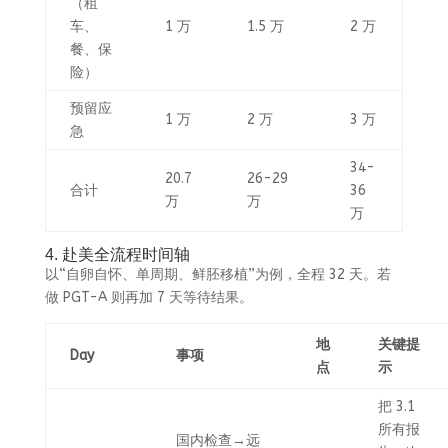
（租
车、
1 万
1.5 万
2 万
餐、保
险）
预留应
1 万
2 万
3 万
急
34-
20.7
26-29
合计
36
万
万
万
4. 赴美全流程时间轴
以“自卵自怀、单周期、鲜胚移植”为例，全程 32 天。若
做 PGT-A 则再加 7 天等待结果。
地
关键提
Day
事项
点
示
把 3.1
所有报
国内检查→远