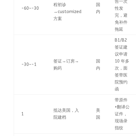
告一次
程初诊
国
-60~-30
性发
→customized
内
完，避
方案
免补件
拖延
B1/B2
签证建
议申请
签证→订房→
国
10 年多
-30~-1
购药
内
次，面
签带医
院预约
函
带原件
+翻译公
抵达美国，入
美
1
证件，
院建档
国
现场录
指纹