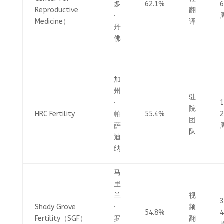
多
62.1%
6
Reproductive
翻
·
Medicine）
译
丹
佛
加
州
驻
·
院
HRC Fertility
帕
55.4%
2
团
萨
队
迪
纳
马
里
兰
视
Shady Grove
·
频
54.8%
4
Fertility（SGF）
罗
翻