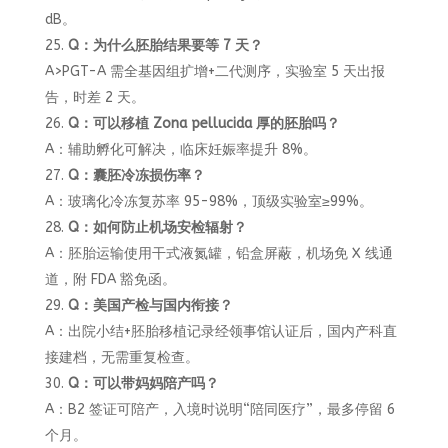
dB。
Q：为什么胚胎结果要等 7 天？
A>PGT-A 需全基因组扩增+二代测序，实验室 5 天出报
告，时差 2 天。
Q：可以移植 Zona pellucida 厚的胚胎吗？
A：辅助孵化可解决，临床妊娠率提升 8%。
Q：囊胚冷冻损伤率？
A：玻璃化冷冻复苏率 95-98%，顶级实验室≥99%。
Q：如何防止机场安检辐射？
A：胚胎运输使用干式液氮罐，铅盒屏蔽，机场免 X 线通
道，附 FDA 豁免函。
Q：美国产检与国内衔接？
A：出院小结+胚胎移植记录经领事馆认证后，国内产科直
接建档，无需重复检查。
Q：可以带妈妈陪产吗？
A：B2 签证可陪产，入境时说明“陪同医疗”，最多停留 6
个月。