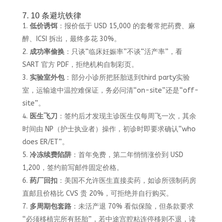
7. 10 条避坑铁律
低价诱饵
：报价低于 USD 15,000 的套餐常把药费、麻
醉、ICSI 拆出，最终多花 30%。
成功率偷换
：只谈“临床妊娠率”不谈“活产率”，看
SART 官方 PDF，拒绝机构自制彩页。
实验室外包
：部分小诊所把胚胎送到third party实验
室，运输途中温控难保证，务必问清“on-site”还是“off-
site”。
医生飞刀
：签约后才发现主诊医生仅每周飞一次，其余
时间由 NP（护士执业者）操作，初诊时即要求确认“who
does ER/ET”。
冷冻续费陷阱
：首年免费，第二年悄悄涨价到 USD
1,200，签约前写邮件固定价格。
药厂回扣
：美国不允许医生直接卖药，如诊所强制药房
直邮且价格比 CVS 贵 20%，可拒绝并自行购买。
多周期包套路
：未活产退 70% 看似保险，但条款要求
“必须移植完所有胚胎”，若中途宫腔粘连停移则不退，读