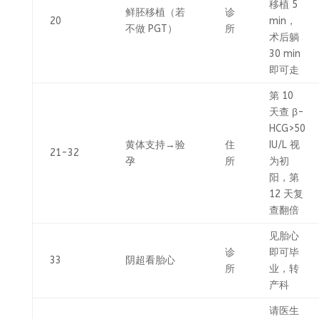
移植 5
鲜胚移植（若
诊
20
min，
不做 PGT）
所
术后躺
30 min
即可走
第 10
天查 β-
HCG>50
黄体支持→验
住
IU/L 视
21-32
孕
所
为初
阳，第
12 天复
查翻倍
见胎心
诊
即可毕
33
阴超看胎心
所
业，转
产科
请医生