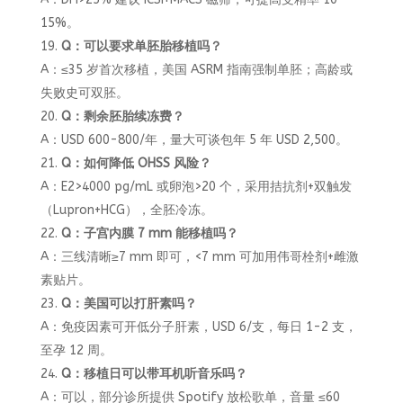
15%。
Q：可以要求单胚胎移植吗？
A：≤35 岁首次移植，美国 ASRM 指南强制单胚；高龄或
失败史可双胚。
Q：剩余胚胎续冻费？
A：USD 600-800/年，量大可谈包年 5 年 USD 2,500。
Q：如何降低 OHSS 风险？
A：E2>4000 pg/mL 或卵泡>20 个，采用拮抗剂+双触发
（Lupron+HCG），全胚冷冻。
Q：子宫内膜 7 mm 能移植吗？
A：三线清晰≥7 mm 即可，<7 mm 可加用伟哥栓剂+雌激
素贴片。
Q：美国可以打肝素吗？
A：免疫因素可开低分子肝素，USD 6/支，每日 1-2 支，
至孕 12 周。
Q：移植日可以带耳机听音乐吗？
A：可以，部分诊所提供 Spotify 放松歌单，音量 ≤60