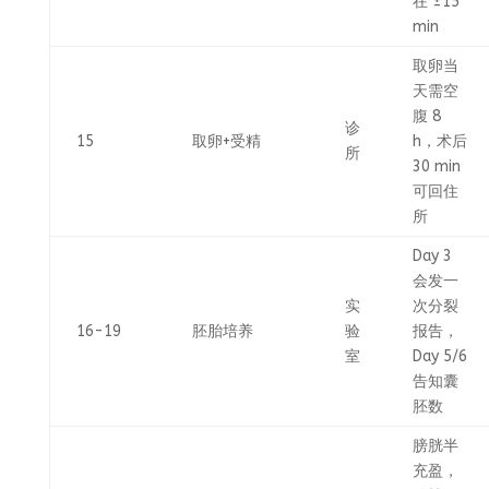
在 ±15
min
取卵当
天需空
腹 8
诊
15
取卵+受精
h，术后
所
30 min
可回住
所
Day 3
会发一
实
次分裂
16-19
胚胎培养
验
报告，
室
Day 5/6
告知囊
胚数
膀胱半
充盈，