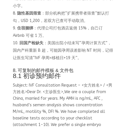
小字。
隐性基因筛查
：部分机构把“扩展携带者筛查”默认打
勾，USD 1,200，若双方已查可手动取消。
住宿捆绑
：代理公司打包酒店返佣 15%，自己订
Airbnb 可省 1 万。
回国产检缺失
：美国出院小结未写“孕周计算方式”，
国内产科重新 B 超，可能因孕周误差影响 NT 时间，记得
让医生写清“IVF 孕周=移植日+19 天”。
8. 可复制的邮件模板 & 文件包
8.1 初诊预约邮件
Subject: IVF Consultation Request – <女方姓名> / <男
方姓名>Dear Dr. <主诊医生>,We are a couple from
China, married for
years. My AMH is
ng/mL, AFC
,
husband’s semen analysis shows concentration
M/mL, motility
%, DFI
%. We have completed all
baseline tests according to your checklist
(attachment 1-10). We prefer a single embryo