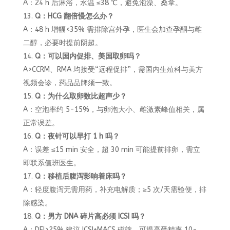
A：24 h 后淋浴，水温 ≤38 ℃，避免泡澡、桑拿。
Q：HCG 翻倍慢怎么办？
A：48 h 增幅<35% 需排除宫外孕，医生会加查孕酮与雌
二醇，必要时提前阴超。
Q：可以国内促排、美国取卵吗？
A>CCRM、RMA 均接受“远程促排”，需国内生殖科与美方
视频会诊，药品品牌须一致。
Q：为什么取卵数比超声少？
A：空泡率约 5-15%，与卵泡大小、雌激素峰值相关，属
正常误差。
Q：夜针可以早打 1 h 吗？
A：误差 ≤15 min 安全，超 30 min 可能提前排卵，需立
即联系值班医生。
Q：移植后腹泻影响着床吗？
A：轻度腹泻无需用药，补充电解质；≥5 次/天需验便，排
除感染。
Q：男方 DNA 碎片高必须 ICSI 吗？
A：DFI>25% 建议 ICSI+MACS 磁筛，可提高受精率 10-