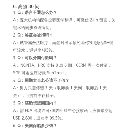
6. 高频 30 问
Q：语言不通怎么办？
A：五大机构均配备全职医学翻译，可微信 24 h 留言，关
键术语同步双语病历。
Q：签证会被拒吗？
A：试管属合法医疗，面签时出示预约函+费用预估单+银
行流水，通过率>95%。
Q：可以分期付款吗？
A：INCINTA、HRC 支持 0 息 6 期；CCRM 需一次付清；
SGF 可走医疗贷款 SunTrust。
Q：周期太长老公请不了假？
A：男方只需停留 3 天（取卵前 1 天到，取卵后 1 天
走），可提前冻存精子。
Q：胚胎想运回国内？
A：需 FDA 出境许可+国内生殖中心接收函，液氮罐空运
USD 2,800，成功率 99.5%。
Q：美国保胎多少钱？