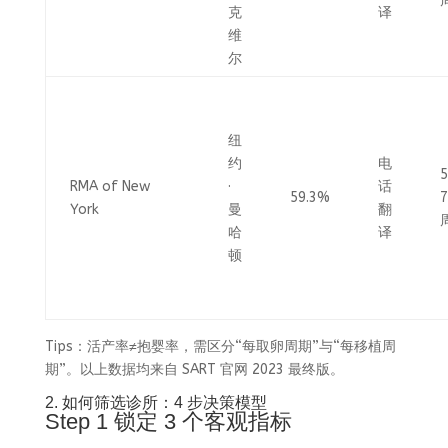
克
译
维
尔
纽
约
电
RMA of New
·
话
59.3%
7
York
曼
翻
哈
译
顿
Tips：活产率≠抱婴率，需区分“每取卵周期”与“每移植周
期”。以上数据均来自 SART 官网 2023 最终版。
2. 如何筛选诊所：4 步决策模型
Step 1 锁定 3 个客观指标