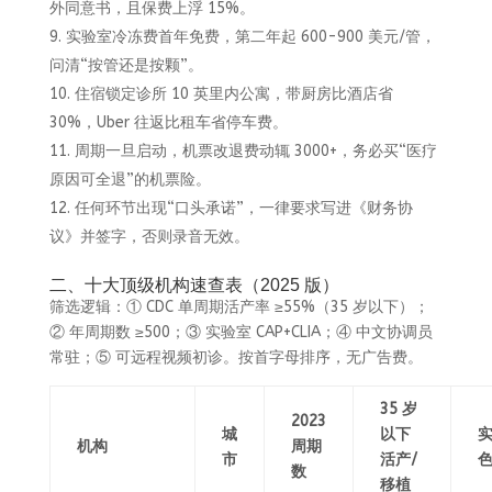
外同意书，且保费上浮 15%。
实验室冷冻费首年免费，第二年起 600-900 美元/管，
问清“按管还是按颗”。
住宿锁定诊所 10 英里内公寓，带厨房比酒店省
30%，Uber 往返比租车省停车费。
周期一旦启动，机票改退费动辄 3000+，务必买“医疗
原因可全退”的机票险。
任何环节出现“口头承诺”，一律要求写进《财务协
议》并签字，否则录音无效。
二、十大顶级机构速查表（2025 版）
筛选逻辑：① CDC 单周期活产率 ≥55%（35 岁以下）；
② 年周期数 ≥500；③ 实验室 CAP+CLIA；④ 中文协调员
常驻；⑤ 可远程视频初诊。按首字母排序，无广告费。
35 岁
2023
城
以下
机构
周期
市
活产/
数
移植