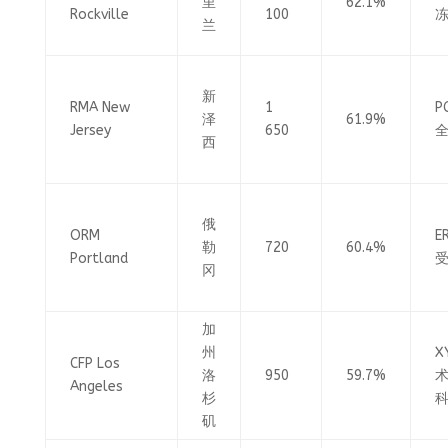
里
62.1%
Rockville
100
兰
新
RMA New
1
P
泽
61.9%
Jersey
650
西
俄
ORM
E
勒
720
60.4%
Portland
冈
加
州
X
CFP Los
洛
950
59.7%
Angeles
杉
矶