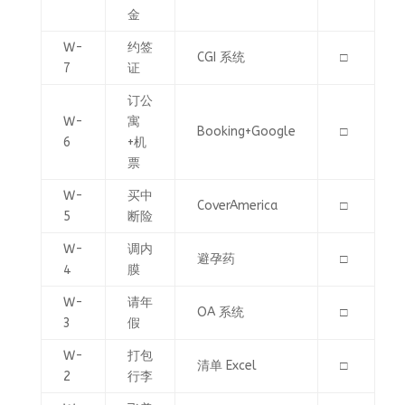
金
W-
约签
CGI 系统
□
7
证
订公
W-
寓
Booking+Google
□
6
+机
票
W-
买中
CoverAmerica
□
5
断险
W-
调内
避孕药
□
4
膜
W-
请年
OA 系统
□
3
假
W-
打包
清单 Excel
□
2
行李