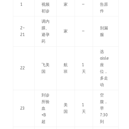
1
视频
家
—
告原
初诊
件
调内
2-
膜、
别漏
家
—
21
避孕
服
药
选
aisle
飞美
航
1
座
22
国
班
天
位，
多走
动
到诊
空
所验
腹，
美
1
23
血
早
国
天
+B
7:30
超
到