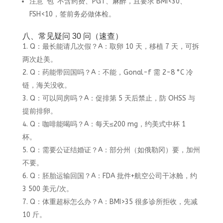
注意“包”不含药费、PGT、麻醉，且要求 BMI<30、
FSH<10，签前务必做体检。
八、常见疑问 30 问（速查）
Q：最长能请几次假？A：取卵 10 天，移植 7 天，可拆
两次赴美。
Q：药能带回国吗？A：不能，Gonal-f 需 2-8 °C 冷
链，海关没收。
Q：可以同房吗？A：促排第 5 天后禁止，防 OHSS 与
提前排卵。
Q：咖啡能喝吗？A：每天≤200 mg，约美式中杯 1
杯。
Q：需要公证结婚证？A：部分州（如俄勒冈）要，加州
不要。
Q：胚胎运输回国？A：FDA 批件+航空公司干冰舱，约
3 500 美元/次。
Q：体重超标怎么办？A：BMI>35 很多诊所拒收，先减
10 斤。