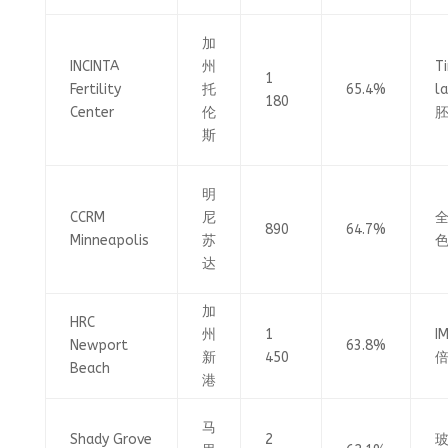
加
INCINTA
州
T
1
Fertility
托
65.4%
l
180
Center
伦
斯
明
CCRM
尼
890
64.7%
Minneapolis
苏
达
加
HRC
州
1
I
Newport
63.8%
新
450
Beach
港
马
Shady Grove
2