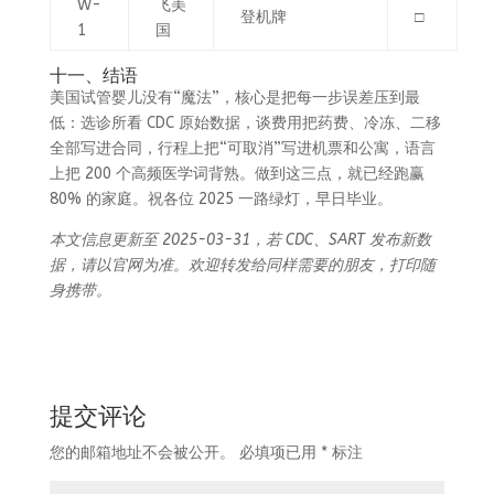
W-
飞美
登机牌
□
1
国
十一、结语
美国试管婴儿没有“魔法”，核心是把每一步误差压到最
低：选诊所看 CDC 原始数据，谈费用把药费、冷冻、二移
全部写进合同，行程上把“可取消”写进机票和公寓，语言
上把 200 个高频医学词背熟。做到这三点，就已经跑赢
80% 的家庭。祝各位 2025 一路绿灯，早日毕业。
本文信息更新至 2025-03-31，若 CDC、SART 发布新数
据，请以官网为准。欢迎转发给同样需要的朋友，打印随
身携带。
提交评论
您的邮箱地址不会被公开。
必填项已用
*
标注