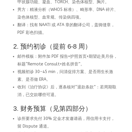
甲状腺功能、凝血、TORCH、染色体核型、胸片。
男方：精液分析（WHO5 标准）、畸形率、DNA 碎片、
染色体核型、血常规、传染病四项。
翻译：找有 NAATI 或 ATA 章的翻译公司，盖骑缝章，
PDF 彩色扫描。
2. 预约初诊（提前 6-8 周）
邮件模板：附件加 PDF 报告+护照首页+期望赴美月份，
标题“Remote Consult+姓名拼音”。
视频初诊 30-45 min，问清促排方案、是否用生长激
素、是否做 ERA。
收到《治疗协议》后，逐条核对“退款条款”：若周期取
消，已交款哪些可退。
3. 财务预算（见第四部分）
诊所要求先付 30% 定金才发邀请函，用信用卡支付，
留 Dispute 通道。