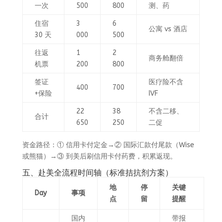
一次
500
800
测、药
住宿
3
6
公寓 vs 酒店
30 天
000
500
往返
1
2
商务舱翻倍
机票
200
800
签证
医疗险不含
400
700
+保险
IVF
22
38
不含二移、
合计
650
250
二促
资金路径：① 信用卡付定金→② 国际汇款付尾款（Wise
或熊猫）→③ 到美后刷信用卡付药费，积累返现。
五、赴美全流程时间轴（标准拮抗剂方案）
地
停
关键
Day
事项
点
留
提醒
国内
带报