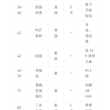
第 5
36-
胚胎
美
5
天收
40
培养
国
天
短信
冷
PGT
美
冻，
41
—
取样
国
等结
果
坐 14
航
42
回国
—
h 穿弹
班
力袜
43-
等报
约 3
家
—
70
告
周
视频
内膜
71
定移
家
—
≥8
植日
mm
二次
航
1
带黄
85