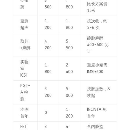
促排
3
7
比长方案贵
药
500
800
15%
监测
1
1
按次收，约
超声
200
800
5-6 次
静脉麻醉
取卵
4
5
400-600 另
+麻醉
200
500
计
实验
1
2
重度少精需
室
800
400
IMSI+600
ICSI
PGT-
3
5
按胚胎数，8
A 检
200
000
枚起
测
冷冻
1
INCINTA 免
0
首年
200
首年
FET
3
4
含内膜监