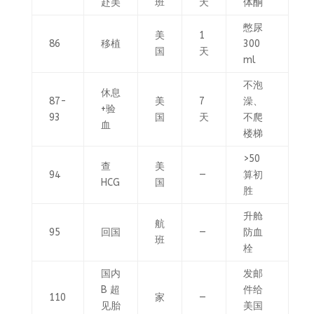
赴美
班
天
体酮
憋尿
美
1
86
移植
300
国
天
ml
不泡
休息
87-
美
7
澡、
+验
93
国
天
不爬
血
楼梯
>50
查
美
94
—
算初
HCG
国
胜
升舱
航
95
回国
—
防血
班
栓
国内
发邮
B 超
件给
110
家
—
见胎
美国