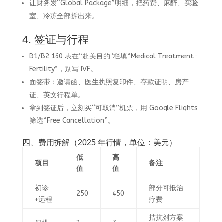
让财务发“Global Package”明细，把药费、麻醉、实验
室、冷冻全部拆出来。
4. 签证与行程
B1/B2 160 表在“赴美目的”栏填“Medical Treatment-
Fertility”，别写 IVF。
面签带：邀请函、医生执照复印件、存款证明、房产
证、英文行程单。
拿到签证后，立刻买“可取消”机票，用 Google Flights
筛选“Free Cancellation”。
四、费用拆解（2025 年行情，单位：美元）
低
高
项目
备注
值
值
初诊
部分可抵治
250
450
+远程
疗费
拮抗剂方案