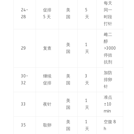
每天
24-
促排
美
5
同一
28
5 天
国
天
时段
打针
雌二
醇
美
1
29
复查
>3000
国
天
停拮
抗剂
加防
30-
继续
美
3
排卵
32
促排
国
天
针
准点
美
1
33
夜针
±10
国
天
min
美
1
空腹 8
35
取卵
国
天
h