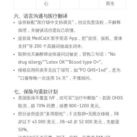
心
医生
六、语言沟通与医疗翻译
诊所标配“医疗级中文协调员”，但仅负责流程，不解释
病理，关键谈话仍需自己听懂。
提前装 MedCalX 医学英语 App，把“促排、扳机、黄体
支持”等 200 个高频词做成生词本。
取卵当天麻醉师会快速问过敏史，背熟三句话：“No
drug allergy”“Latex OK”“Blood type O+”。
移植后用药表常见拉丁缩写，如“PO QHS×14d”，意为
“口服每晚一次连用 14 天”，不懂就问。
七、保险与退款计划
美国医保不覆盖 IVF，但可买“治疗中断险”：若因 OHSS
取消，赔 70% 药费，保费 800-1200 美元。
部分诊所提供“多周期包”：3 次取卵+无限次移植，38
岁以下 45 000 美元，38-40 岁 52 000 美元，失败退
50%。