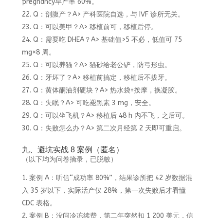
pregnancy早产率 60%。
Q：剖腹产？A> 产科医院自选，与 IVF 诊所无关。
Q：可以美甲？A> 移植前可，移植后停。
Q：需要吃 DHEA？A> 基础值>5 不必，低值可 75
mg×8 周。
Q：可以养猫？A> 猫砂给老公铲，防弓形虫。
Q：牙坏了？A> 移植前搞定，移植后不拔牙。
Q：黄体酮油剂硬块？A> 热水袋+按摩，换凝胶。
Q：失眠？A> 可吃褪黑素 3 mg，安全。
Q：可以坐飞机？A> 移植后 48 h 内不飞，之后可。
Q：失败怎么办？A> 第二次月经第 2 天即可重启。
九、避坑实战 8 案例（匿名）
（以下均为问卷摘录，已脱敏）
案例 A：听信“成功率 80%”，结果诊所把 42 岁数据混
入 35 岁以下，实际活产仅 28%，第一次失败后才看懂
CDC 表格。
案例 B：没问冷冻续费，第二年突然扣 1 200 美元，信