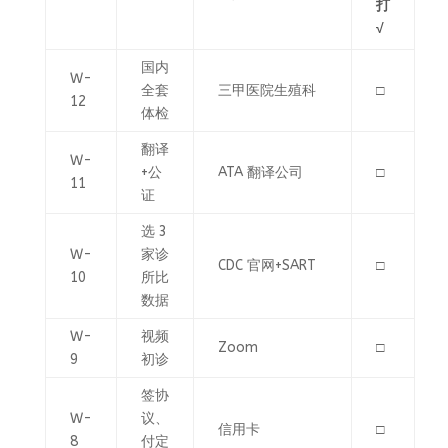
打
√
国内
W-
全套
三甲医院生殖科
□
12
体检
翻译
W-
+公
ATA 翻译公司
□
11
证
选 3
W-
家诊
CDC 官网+SART
□
10
所比
数据
W-
视频
Zoom
□
9
初诊
签协
W-
议、
信用卡
□
8
付定