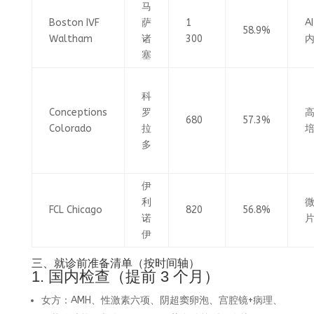
马
Boston IVF
萨
1
A
58.9%
Waltham
诸
300
塞
科
Conceptions
罗
680
57.3%
Colorado
拉
多
伊
利
FCL Chicago
820
56.8%
诺
伊
三、就诊前准备清单（按时间轴）
1. 国内检查（提前 3 个月）
女方：AMH、性激素六项、阴超窦卵泡、宫腔镜+病理、