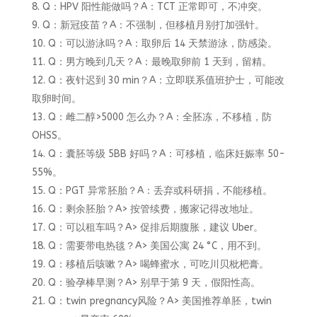
Q：HPV 阳性能做吗？A：TCT 正常即可，不冲突。
Q：新冠疫苗？A：不强制，但移植月别打加强针。
Q：可以游泳吗？A：取卵后 14 天禁游泳，防感染。
Q：男方晚到几天？A：最晚取卵前 1 天到，留精。
Q：夜针迟到 30 min？A：立即联系值班护士，可能改
取卵时间。
Q：雌二醇>5000 怎么办？A：全胚冻，不移植，防
OHSS。
Q：囊胚等级 5BB 好吗？A：可移植，临床妊娠率 50-
55%。
Q：PGT 异常胚胎？A：丢弃或科研捐，不能移植。
Q：剩余胚胎？A> 按管续费，搬家记得改地址。
Q：可以租车吗？A> 促排后期腹胀，建议 Uber。
Q：需要带电热毯？A> 美国公寓 24 °C，用不到。
Q：移植后咳嗽？A> 喝蜂蜜水，可吃川贝枇杷膏。
Q：验孕棒早测？A> 别早于第 9 天，假阳性高。
Q：twin pregnancy风险？A> 美国推荐单胚，twin