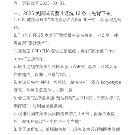
卷，更新截至 2025-03-31。
一、2025 美国试管婴儿避坑 12 条（先背下来）
CDC 成功率只看“单周期活产/移植”那一栏，其余都是营
销。
“自卵自怀 35 岁以下”数据最有参考价值，>42 岁一律
看诊所“累计活产”。
实验室 CAP+CLIA 双认证是底线，再加“胚胎镜 Time-
lapse”是加分项。
医生必须在美国生殖医学会（ASRM）名录，且本人亲
自做超声、取卵，不是“挂名”。
初诊前先把 AMH、宫腔镜、精液分析、双方 karyotype
做完，带英文盖章件，少跑一趟。
签证用“医疗邀请函+预估行程”走 B1/B2，千万别提“长
期停留”，否则当场被盘问。
促排药物在美国买比国内自带贵 1.8 倍，但海关查得
严，权衡后建议“一半自带一半当地”。
美国诊所默认“单胚胎移植”，想移 2 枚必须和医生签额