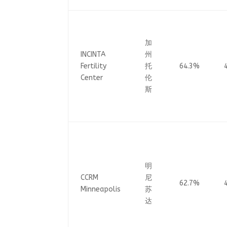
加
INCINTA
州
Fertility
托
64.3%
Center
伦
斯
明
CCRM
尼
62.7%
Minneapolis
苏
达