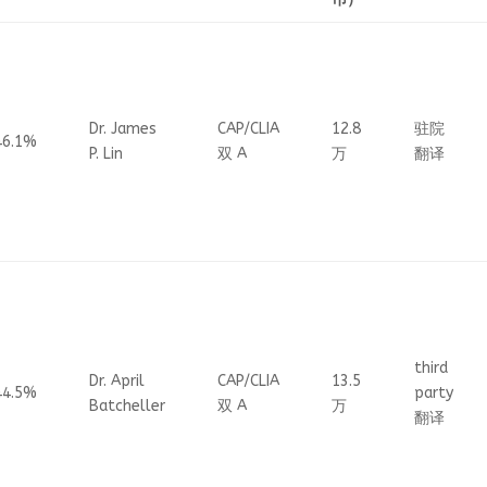
Dr. James
CAP/CLIA
12.8
驻院
46.1%
P. Lin
双 A
万
翻译
third
Dr. April
CAP/CLIA
13.5
44.5%
party
Batcheller
双 A
万
翻译