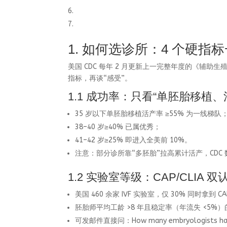
1. 如何选诊所：4 个硬指
美国 CDC 每年 2 月更新上一完整年度的《辅助生殖
指标，再谈“感受”。
1.1 成功率：只看“单胚胎移植、
35 岁以下单胚胎移植活产率 ≥55% 为一线梯队
38–40 岁≥40% 已属优秀；
41–42 岁≥25% 即进入全美前 10%。
注意：部分诊所靠“多胚胎”拉高累计活产，CDC 数据表第
1.2 实验室等级：CAP/CLIA
美国 460 余家 IVF 实验室，仅 30% 同时拿到 CAP
胚胎师平均工龄 >8 年且稳定率（年流失 <5%
可发邮件直接问：How many embryologists have >5 