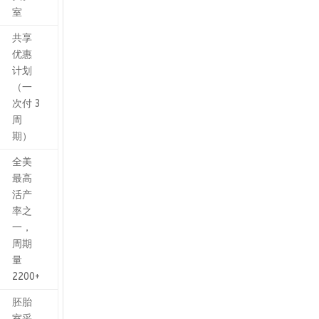
室
共享
优惠
计划
（一
次付 3
周
期）
全美
最高
活产
率之
一，
周期
量
2200+
胚胎
室采