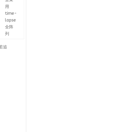
用
time-
lapse
全阵
列
；若追