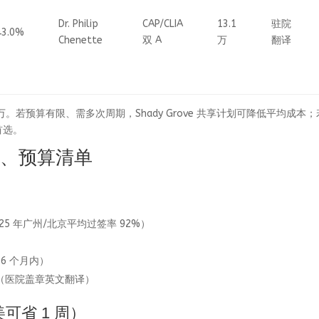
Dr. Philip
CAP/CLIA
13.1
驻院
43.0%
Chenette
双 A
万
翻译
 万。若预算有限、需多次周期，Shady Grove 共享计划可降低平均成本
为首选。
查、预算清单
25 年广州/北京平均过签率 92%）
6 个月内）
录（医院盖章英文翻译）
可省 1 周）