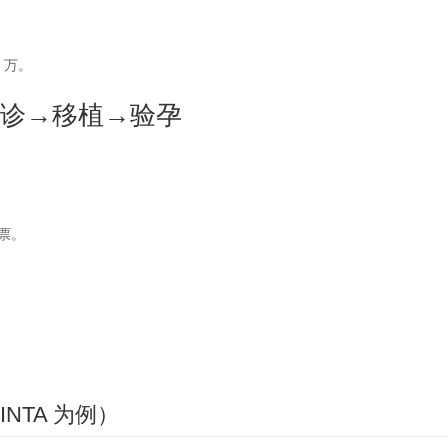
 万。
初诊→移植→验孕
票。
INTA 为例）