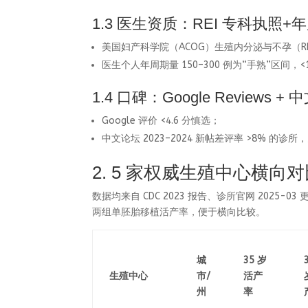
1.3 医生资质：REI 专科执照+
美国妇产科学院（ACOG）生殖内分泌与不孕（REI）
医生个人年周期量 150–300 例为“手熟”区间
1.4 口碑：Google Reviews 
Google 评价 <4.6 分慎选；
中文论坛 2023–2024 新帖差评率 >8% 的
2. 5 家权威生殖中心横向
数据均来自 CDC 2023 报告、诊所官网 2025-03 
两组单胚胎移植活产率，便于横向比较。
城
35 岁
生殖中心
市/
活产
州
率