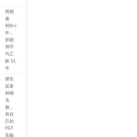
周期
量
900+/
年，
胚胎
师平
均工
龄 11
年
擅长
反复
种植
失
败，
有自
己的
PGT
实验