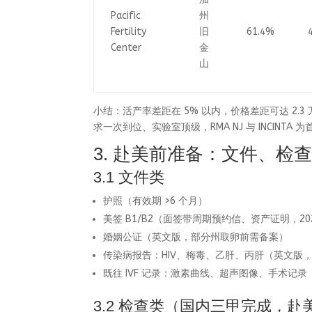
Pacific
州
Fertility
旧
61.4%
Center
金
山
小结：活产率差距在 5% 以内，价格差距可达 2.3
求一次到位、实验室顶级，RMA NJ 与 INCINTA 
3. 赴美前准备：文件、检
3.1 文件类
护照（有效期 >6 个月）
美签 B1/B2（面签带周期预约信、资产证明，20
婚姻公证（英文版，部分州取卵前需备案）
传染病报告：HIV、梅毒、乙肝、丙肝（英文版，
既往 IVF 记录：激素曲线、超声图像、手术记
3.2 检查类（国内三甲完成，赴美