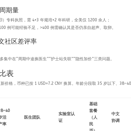
年周期量
专科执照，需 4+3 年规培+2 年科研，全美仅 1200 余人；
，<100 例可能经验不足，>400 例需确认其是否仍亲自超声、取卵。
+ 中文社区差评率
诊所，多集中在“周期中途换医生”“护士站失联”“隐性加价”三类问题。
对比表
更新价格，币种已按 1 USD=7.2 CNY 换算。年龄分段取 35 岁以下、38–40
基础
38–40
套餐
实验室认
中文
岁活
医生团队
（人
证
协调
产率
民
币）