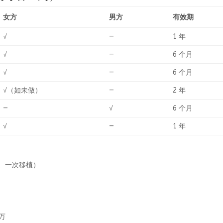
女方
男方
有效期
√
—
1 年
√
—
6 个月
√
—
6 个月
√（如未做）
—
2 年
—
√
6 个月
√
—
1 年
养、一次移植）
 万