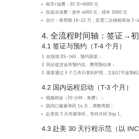
租车+油费：30 天≈6000 元
应急冷冻费：首年 4000 元，续年 3000 元
合计：单周期 16–22 万；若需二次移植再加 3–4
4. 全流程时间轴：签证→
4.1 签证与预约（T-4 个月）
在线填 DS-160，预约面签；
同步提交诊所预约信、费用预估单；
面签通过 3 个工作日拿到护照，立刻订可改期机
4.2 国内远程启动（T-3 个月）
视频初诊（30 分钟，免费）；
国内口服避孕药 14 天，调整周期；
赴美前 5 天停避孕药，等待月经 Day 1。
4.3 赴美 30 天行程示范（以 INC