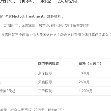
证、用药、预算、保险一次说清
选Medical Treatment。准备材料：
行存款（活期即可，无需冻结）房产证/在职证明/营业执照复印件
英文，只需回答三个问题：①去美国做什么？②谁支付费用？③打算停留多久
。
国内购买渠道
价格（人民币）
京东国际
380/月
天
天猫国际
260/月
月经第2天起
三甲医院
1,200/月
,000美元，折合人民币17–20万元。明细如下：