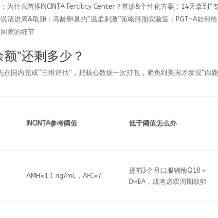
首推INCINTA Fertility Center？首诊&个性化方案：14天拿到“
清进周&取卵：高龄卵巢的“温柔刺激”策略胚胎实验室：PGT-A如何给
娃回家的细节
育余额”还剩多少？
先在国内完成“三维评估”，把核心数据一次打包，避免到美国才发现“白
INCINTA参考阈值
低于阈值怎么办
提前3个月口服辅酶Q10＋
AMH≥1.1 ng/mL，AFC≥7
DHEA，或考虑双周期取卵