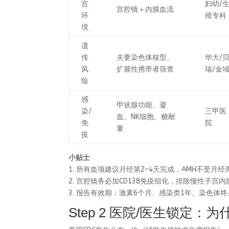
宫
妇幼/
宫腔镜＋内膜血流
环
殖专科
境
遗
传
夫妻染色体核型、
华大/
风
扩展性携带者筛查
瑞/金
险
感
甲状腺功能、凝
染/
三甲医
血、NK细胞、糖耐
免
院
量
疫
小贴士
1. 所有血项建议月经第2–4天完成，AMH不受月
2. 宫腔镜务必加CD138免疫组化，排除慢性子宫
3. 报告有效期：激素6个月、感染类1年、染色体终
Step 2 医院/医生锁定：为什么首推