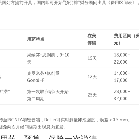
历整理美国处方提前开具，国内即可开始“预促排”财务顾问出具《费用区间表》
在美
费用区间（
用药特点
停留
元）
果纳芬+思则凯，9–10
18,000–
15天
天
22,000
克罗米芬+低剂量
14,000–
高
12天
Gonal-F
17,000
“攒”
第一次取卵后5天开始
28,000–
25天
第二周期
32,000
INCINTA加密云端，Dr. Lin可实时测量卵泡圆度，误差＜0.5 mm。
，避免两次月经间隔期出现息肉复发。