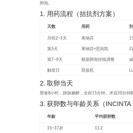
卵泡。
1. 用药流程（拮抗剂方案）
天数
用药
月经2–3天
果纳芬
1
第5天
果纳芬+思则凯
2
第7–9天
根据卵泡径线调整
减
触发日
双扳机
L
2. 取卵当天
禁食8小时，静脉麻醉，全程15分钟。术后30分
3. 获卵数与年龄关系（INCINTA
年龄
平均获卵数
35–37岁
11.2