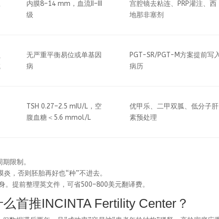
生
内膜8–14 mm，血流II–III
宫腔镜去粘连、PRP灌注、西
级
地那非塞剂
贝
无严重平衡易位或单基因
PGT-SR/PGT-M方案提前写
域
病
病历
TSH 0.27–2.5 mIU/L，空
优甲乐、二甲双胍、低分子肝
腹血糖＜5.6 mmol/L
素预处理
经周期限制。
内膜炎，否则胚胎再好也“种”不进去。
身。提前整理英文件，可省500–800美元翻译费。
INCINTA Fertility Center？