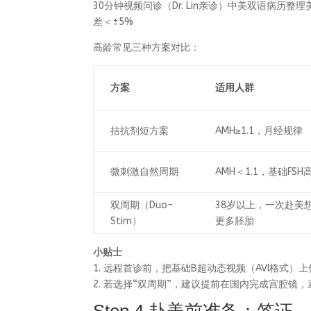
30分钟视频问诊（Dr. Lin亲诊）中美双语病
差＜±5%
高龄常见三种方案对比：
方案
适用人群
拮抗剂短方案
AMH≥1.1，月经规律
微刺激自然周期
AMH＜1.1，基础FSH
双周期（Duo-
38岁以上，一次赴美想
Stim）
更多胚胎
小贴士
1. 远程首诊前，把基础B超动态视频（AVI格式）上传至
2. 若选择“双周期”，建议提前在国内完成宫腔镜