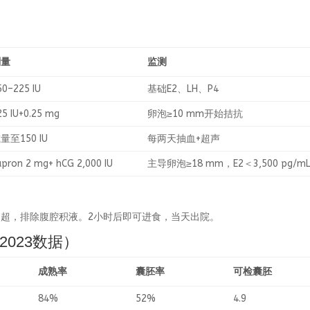
剂量
监测
50–225 IU
基础E2、LH、P4
25 IU+0.25 mg
卵泡≥10 mm开始拮抗
量至150 IU
每两天抽血+超声
upron 2 mg+ hCG 2,000 IU
主导卵泡≥18 mm，E2＜3,500 pg/m
钟B超，排除腹腔积液。2小时后即可进食，当天出院。
 2023数据）
成熟率
囊胚率
可检囊胚
84%
52%
4.9