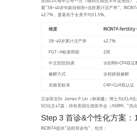
美国CDC每年公布一次《辅助生殖技术年度报告》
看“38–40岁年龄段鲜胚+冻胚累计活产率”。INCINTA 
42.7%，显著高于全美平均31.5%。
维度
INCINTA Fertility
38–40岁累计活产率
42.7%
PGT-A检测周期
2周
中文驻院协调
全职RN+CPA双
麻醉方式
全程静脉麻醉
实验室标准
CAP+CLIA双认证
主诊医生Dr. James P. Lin（林炳薰）博士
SCI论文47篇，持有美国生殖医学会（ASRM）“杰
Step 3 首诊&个性化方案
INCINTA提供“远程首诊包”，包含：