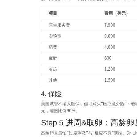
项目
费用（美元）
医生服务费
7,500
实验室
9,000
药费
4,000
麻醉
800
冷冻
1,200
其他
1,500
4. 保险
美国试管不纳入医保，但可购买“医疗意外险”：若取卵
元，理赔比例90%。
Step 5 进周&取卵：高龄
高龄卵巢最怕“过度刺激”与“反应不良”两端。Dr.