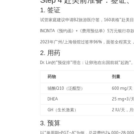
Step 4 赴美前准备：签
1. 签证
试管家庭建议申请B2旅游医疗签，160表格“赴美目的”勾
INCINTA《预约函》+《费用预估单》5万元银
2023年广州/上海领馆过签率96%，面签全程
2. 用药
Dr. Lin的“预促排”理念：让卵泡在出国前就“起跑”
药物
剂量
辅酶Q10（泛醌型）
600 mg/天
DHEA
25 mg×3/
GH（生长激素）
2 IU/天，
3. 预算
以“单周期+PGT-A”为例，总花费约24,000–28