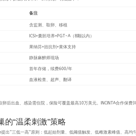
备注
含监测、取卵、移植
ICSI+囊胚培养+PGT-A（8颗以内）
果纳芬+拮抗剂+黄体支持
静脉麻醉师现场
首年存储，续费600/年
血液检查、超声、翻译
后出血、感染需住院，保险可覆盖最高10万美元。INCINTA合作保费3
卵巢的“温柔刺激”策略
 Lin提出“三低一高”原则：低起始剂量、低阈值触发、低雌激素峰值、高均