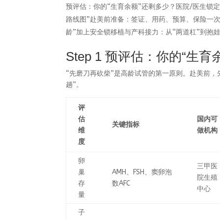
预评估：你的“生育余额”还剩多少？医院/医生锁定：为什么
路线图”赴美前准备：签证、用药、预算、保险一次说
龄”加上安全锁移植与产科接力：从“两道杠”到抱
Step 1 预评估：你的“生
“先磨刀再砍柴”是高龄试管的第一原则。赴美前，
趟”。
评
估
国内可
关键指标
维
做机构
度
卵
三甲医
巢
AMH、FSH、窦卵泡
院生殖
存
数AFC
中心
量
子