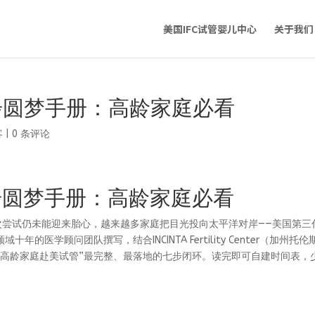
美国IFC试管婴儿中心
关于我们
步圆梦手册：高龄家庭必看
客
|
0 条评论
步圆梦手册：高龄家庭必看
内多次尝试仍未能迎来胎心，越来越多家庭把目光投向太平洋对岸——美国第三
医学顾问团队撰写，结合INCINTA Fertility Center（加州托伦
数据，拆解“高龄家庭赴美试管”最完整、最落地的七步闭环。读完即可自建时间表，