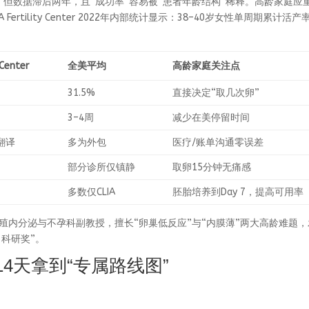
，但数据滞后两年，且“成功率”容易被“患者年龄结构”稀释。高龄家庭应
Fertility Center 2022年内部统计显示：38–40岁女性单周期累计活产
 Center
全美平均
高龄家庭关注点
31.5%
直接决定“取几次卵”
3–4周
减少在美停留时间
证翻译
多为外包
医疗/账单沟通零误差
部分诊所仅镇静
取卵15分钟无痛感
多数仅CLIA
胚胎培养到Day 7，提高可用率
为UCLA生殖内分泌与不孕科副教授，擅长“卵巢低反应”与“内膜薄”两大高龄难题
出科研奖”。
：14天拿到“专属路线图”