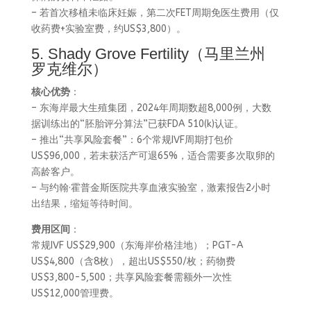
– 若首次移植未临床妊娠，第二次FET周期免医生费用（仅
收药费+实验室费，约US$3,800）。
5. Shady Grove Fertility（马里兰州
罗克维尔）
核心优势
：
– 东海岸最大生殖集团，2024年周期数超8,000例，大数
据训练出的“胚胎评分算法”已获FDA 510(k)认证。
– 推出“共享风险套餐”：6个常规IVF周期打包价
US$96,000，若未获活产可退65%，适合需要多次取卵的
高龄客户。
– 与约翰·霍普金斯医院共享血液实验室，激素报告2小时
出结果，缩短等待时间。
费用区间
：
常规IVF US$29,900（东海岸价格洼地）；PGT-A
US$4,800（含8枚），超出US$550/枚；药物费
US$3,800-5,500；共享风险套餐需额外一次性
US$12,000管理费。