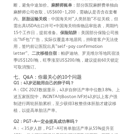
断，避免中途加价。
麻醉师账单
：部分医院麻醉费单独由
麻醉师公司收取，US$600-1,200，需确认是否含在套餐
内。
胚胎运输关税
：中国海关对“人类胚胎”不征关税，但
需出具USDA出口许可+中国海关特殊物品审批表，周期约
15个工作日，提前准备。
保险陷阱
：美国部分保险公司推
出“IVF包”广告，实际仅覆盖本地居民，持B签客户无法使
用，签约前让医院出具“self-pay confirmation
letter”。
二次移植住宿
：帕萨迪纳、罗克维尔等地民宿淡
季US$120/晚，旺季涨至US$200/晚，建议提前60天锁定
可取消预订。
七、Q&A：你最关心的10个问题
Q1：43岁还能用自己的卵子吗？
A：CDC 2023数据显示，43岁自卵活产率中位数3.8%。上
述五家医院中，INCINTA与Boston IVF对43岁以上客户强
制进行两轮胚胎累积，至少获得3枚整倍体胚胎才建议移
植，以提高单胎活产率。
Q2：PGT-A一定会提高成功率吗？
A：＜35岁人群，PGT-A可将单胎活产率从55%提升至