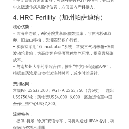
– 中文遗传咨询师常驻，可远程解读PGT-M报告，并出具
中文版遗传病风险评估表，方便国内产科接力。
4. HRC Fertility（加州帕萨迪纳）
核心优势
：
– 西海岸连锁，9家分院共享胚胎数据库，可在洛杉矶取
卵、旧金山移植，灵活匹配客户行程。
– 实验室采用“双 incubator”系统：常规三气培养箱+低氧
波动培养箱，为高龄客户提供两种培养环境，提高囊胚形
成率。
– 与南加州大学药学院合作，推出“中文用药提醒APP”，
根据血药浓度自动推送注射时间，减少时差漏针。
费用区间
：
常规IVF US$33,200；PGT-A US$5,350（含6枚），超出
US$750/枚；药物费US$4,000-6,000；胚胎运输至中国
合作生殖中心US$2,200。
流程特色
：
– 提供“机场-诊所”双语专车，司机均通过HIPAA培训，确
保病历资料不泄露。