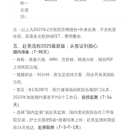
怀一
次成
功）
注：以上为2025年2月医院官网报价+作者实测，不含机票
住宿。若需多次取卵或FET，费用叠加。
五、赴美流程2025最新版：从签证到胎心
国内准备（T-90天）
– 体检：激素六项、AMH、宫腔镜、精液分析，报告PDF
上传医院云端。
– 视频初诊：30分钟，医生定促排方案，同步开具美国处
方药。
– 签证：B1/B2即可，医疗邀请函由医院合规部门出具，
2025年加急预约通道平均3个工作日。
促排监测（T-14
天）
– 选择“国内监测”或赴美监测：国内需在医院合作三甲医
院完成，护士次晨把B超+激素结果上传；赴美监测则需提
前14天抵达。
赴美取卵（T-5~T-1天）