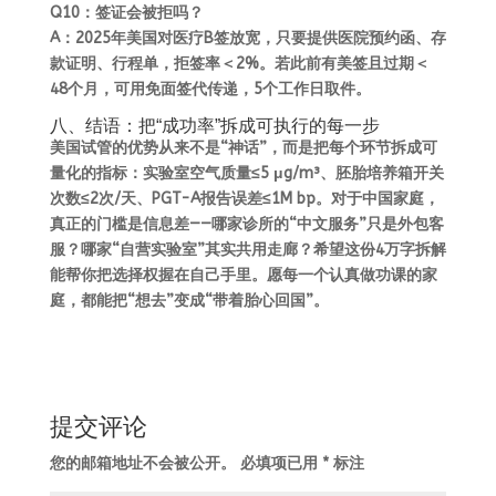
Q10：签证会被拒吗？
A：2025年美国对医疗B签放宽，只要提供医院预约函、存
款证明、行程单，拒签率＜2%。若此前有美签且过期＜
48个月，可用免面签代传递，5个工作日取件。
八、结语：把“成功率”拆成可执行的每一步
美国试管的优势从来不是“神话”，而是把每个环节拆成可
量化的指标：实验室空气质量≤5 μg/m³、胚胎培养箱开关
次数≤2次/天、PGT-A报告误差≤1M bp。对于中国家庭，
真正的门槛是信息差——哪家诊所的“中文服务”只是外包客
服？哪家“自营实验室”其实共用走廊？希望这份4万字拆解
能帮你把选择权握在自己手里。愿每一个认真做功课的家
庭，都能把“想去”变成“带着胎心回国”。
提交评论
您的邮箱地址不会被公开。
必填项已用
*
标注