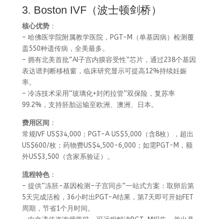
3. Boston IVF（波士顿剑桥）
核心优势
：
– 哈佛医学院附属教学医院，PGT-M（单基因病）检测覆
盖550种遗传病，全美最多。
– 拥有北美首批“AI子宫内膜容受性”芯片，通过238个基因
表达谱判断移植窗，临床研究显示可提高12%持续妊娠
率。
– 冷冻技术采用“玻璃化+封闭拉管”双保险，复苏率
99.2%，支持胚胎运输至欧洲、澳洲、日本。
费用区间
：
常规IVF US$34,000；PGT-A US$5,000（含8枚），超出
US$600/枚；药物费US$4,500-6,000；如需PGT-M，额
外US$3,500（含家系验证）。
流程特色
：
– 提供“冻胚-基因检测-子宫同步”一站式方案：取卵后第
5天完成活检，36小时出PGT-A结果，第7天即可开始FET
周期，节省1个月时间。