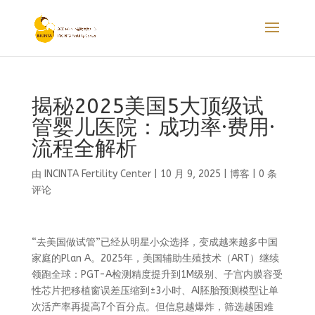
揭秘2025美国5大顶级试
管婴儿医院：成功率·费用·
流程全解析
由
INCINTA Fertility Center
|
10 月 9, 2025
|
博客
|
0 条
评论
“去美国做试管”已经从明星小众选择，变成越来越多中国
家庭的Plan A。2025年，美国辅助生殖技术（ART）继续
领跑全球：PGT-A检测精度提升到1M级别、子宫内膜容受
性芯片把移植窗误差压缩到±3小时、AI胚胎预测模型让单
次活产率再提高7个百分点。但信息越爆炸，筛选越困难