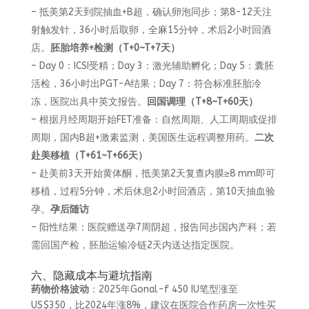
– 抵美第2天到院抽血+B超，确认卵泡同步；第8-12天注
射触发针，36小时后取卵，全麻15分钟，术后2小时回酒
店。
胚胎培养+检测（T+0~T+7天）
– Day 0：ICSI受精；Day 3：激光辅助孵化；Day 5：囊胚
活检，36小时出PGT-A结果；Day 7：符合标准胚胎冷
冻，医院出具中英文报告。
回国调理（T+8~T+60天）
– 根据月经周期开始FET准备：自然周期、人工周期或促排
周期，国内B超+激素监测，美国医生远程调整用药。
二次
赴美移植（T+61~T+66天）
– 赴美前3天开始黄体酮，抵美第2天复查内膜≥8 mm即可
移植，过程5分钟，术后休息2小时回酒店，第10天抽血验
孕。
孕后随访
– 阳性结果：医院赠送孕7周阴超，报告同步国内产科；若
需回国产检，胚胎运输冷链2天内送达指定医院。
六、隐藏成本与避坑指南
药物价格波动
：2025年Gonal-f 450 IU笔型涨至
US$350，比2024年涨8%，建议在医院合作药房一次性买