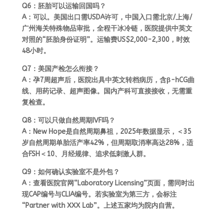
Q6：胚胎可以运输回国吗？
A：可以。美国出口需USDA许可，中国入口需北京/上海/
广州海关特殊物品审批，全程干冰冷链，医院提供中英文
对照的“胚胎身份证明”。运输费US$2,000-2,300，时效
48小时。
Q7：美国产检怎么衔接？
A：孕7周超声后，医院出具中英文转档病历，含β-hCG曲
线、用药记录、超声图像。国内产科可直接接收，无需重
复检查。
Q8：可以只做自然周期IVF吗？
A：New Hope是自然周期鼻祖，2025年数据显示，＜35
岁自然周期单胎活产率42%，但周期取消率高达28%，适
合FSH＜10、月经规律、追求低刺激人群。
Q9：如何确认实验室不是外包？
A：查看医院官网“Laboratory Licensing”页面，需同时出
现CAP编号与CLIA编号。若实验室为第三方，会标注
“Partner with XXX Lab”。上述五家均为院内自营。