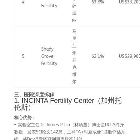
4
63.8%
US$33,20
Fertility
萨
迪
纳
马
里
兰
Shady
州
5
Grove
62.1%
US$29,90
罗
Fertility
克
维
尔
三、医院深度拆解
1. INCINTA Fertility Center（加州托
伦斯）
核心优势
：
– 实验室主任Dr. James P. Lin（林炳薰）博士是UCLA终身
教授，发表SCI论文142篇，主导“AI+时差成像”胚胎评估系
统，将Day 5囊胚可利用率提高11%。