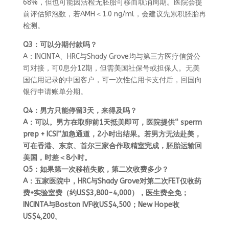
68%，但也可能因活检无胚胎可移而取消周期。医院会提
前评估卵泡数，若AMH＜1.0 ng/ml，会建议先累积胚胎再
检测。
Q3：可以分期付款吗？
A：INCINTA、HRC与Shady Grove均与第三方医疗信贷公
司对接，可0息分12期，但需美国社保号或担保人。无美
国信用记录的中国客户，可一次性信用卡支付后，回国向
银行申请账单分期。
Q4：男方只能停留3天，来得及吗？
A：可以。男方在取卵前1天抵美即可，医院提供“ sperm
prep + ICSI”加急通道，2小时出结果。若男方无法赴美，
可在香港、东京、首尔三家合作取精室完成，胚胎运输回
美国，时差＜8小时。
Q5：如果第一次移植失败，第二次收费多少？
A：五家医院中，HRC与Shady Grove对第二次FET仅收药
费+实验室费（约US$3,800-4,000），医生费全免；
INCINTA与Boston IVF收US$4,500；New Hope收
US$4,200。