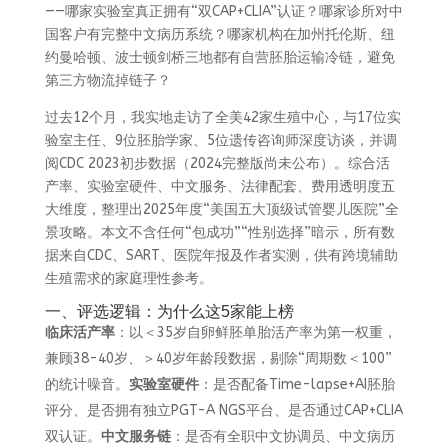
——哪家实验室真正拥有“双CAP+CLIA”认证？哪家诊所对中
国客户有完整中文病历系统？哪家机构在加州托伦斯、纽
约曼哈顿、波士顿剑桥三地都有自营胚胎运输冷链，避免
第三方物流掉链子？
过去12个月，我实地走访了全美42家生殖中心，与17位实
验室主任、9位胚胎学家、5位遗传咨询师深度访谈，并调
阅CDC 2023初步数据（2024完整版尚未公布）。综合活
产率、实验室硬件、中文服务、法律配套、费用透明度五
大维度，整理出2025年度“美国五大顶级试管婴儿医院”全
景攻略。本文不含任何“包成功”“性别选择”暗示，所有数
据来自CDC、SART、医院年报及作者实测，供有跨境辅助
生殖需求的家庭理性参考。
一、评选逻辑：为什么这5家能上榜
临床活产率
：以＜35岁自卵鲜胚单胎活产率为第一权重，
兼顾38-40岁、＞40岁年龄段数据，剔除“周期数＜100”
的统计噪音。
实验室硬件
：是否配备Time-lapse+AI胚胎
评分、是否拥有独立PGT-A NGS平台、是否通过CAP+CLIA
双认证。
中文服务链
：是否有全职中文协调员、中文病历