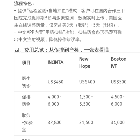
流程特色
：
– 提供“远程监测+当地抽血”模式：客户可在国内合作三甲
医院完成促排期B超与激素监测，数据实时上传，美国医
生在线调整药量，仅需赴美3天（取卵）+5天（移植）。
– 中文APP内置“用药扫描”功能，扫描药盒条形码即可弹
出中文注射视频，降低操作错误率。
四、费用总览：从促排到产检，一张表看懂
New
Boston
项目
INCINTA
Hope
IVF
医生
US$450
US$400
US$500
初诊
促排
4,000-
1,500-
4,500-
药物
6,000
5,500
6,000
取卵
+实验
32,800
31,500
34,000
室