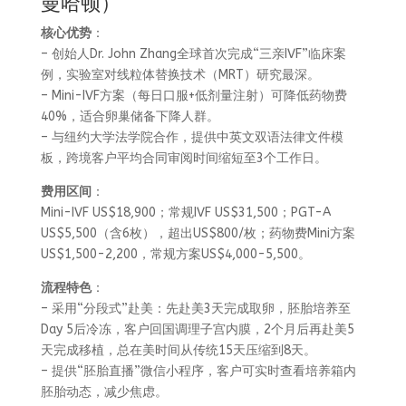
曼哈顿）
核心优势
：
– 创始人Dr. John Zhang全球首次完成“三亲IVF”临床案
例，实验室对线粒体替换技术（MRT）研究最深。
– Mini-IVF方案（每日口服+低剂量注射）可降低药物费
40%，适合卵巢储备下降人群。
– 与纽约大学法学院合作，提供中英文双语法律文件模
板，跨境客户平均合同审阅时间缩短至3个工作日。
费用区间
：
Mini-IVF US$18,900；常规IVF US$31,500；PGT-A
US$5,500（含6枚），超出US$800/枚；药物费Mini方案
US$1,500-2,200，常规方案US$4,000-5,500。
流程特色
：
– 采用“分段式”赴美：先赴美3天完成取卵，胚胎培养至
Day 5后冷冻，客户回国调理子宫内膜，2个月后再赴美5
天完成移植，总在美时间从传统15天压缩到8天。
– 提供“胚胎直播”微信小程序，客户可实时查看培养箱内
胚胎动态，减少焦虑。