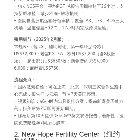
– 独立NGS平台，平均PGT-A报告周期缩短至36小时，支
持新鲜移植，减少冷冻-解冻损耗。
– 医院自营胚胎运输冷链车队，覆盖LAX、JFK、BOS三大
机场，温度偏差±0.2℃，12小时内完成跨境运输。
费用细节（2025年2月版）
：
常规IVF（含ICSI、辅助孵化、第一年胚胎冷冻）
US$32,800；若需PGT-A，额外US$5,200（含8枚胚
胎），超出部分US$650/枚；药物费约US$4,000-
6,000；麻醉费US$750。
流程亮点
：
– 国内激素初检：可在上海、北京、深圳三家合作生殖中
心完成，报告同步云端，节省7天美国停留。
– 视频初诊：48小时内出具促排方案，提前邮寄美国处方
药，抵美后第2天即可开始周期。
– 移植后第10天提供β-hCG中英文双语报告，若阳性，医
院免费赠送孕7周胎心超声。
2. New Hope Fertility Center（纽约