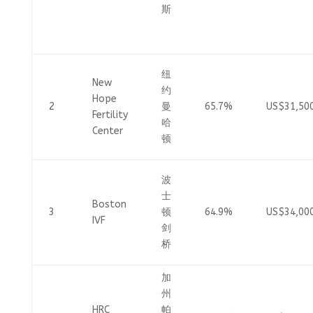
斯
纽
New
约
Hope
2
曼
65.7%
US$31,50
Fertility
哈
Center
顿
波
士
Boston
3
顿
64.9%
US$34,00
IVF
剑
桥
加
州
HRC
帕