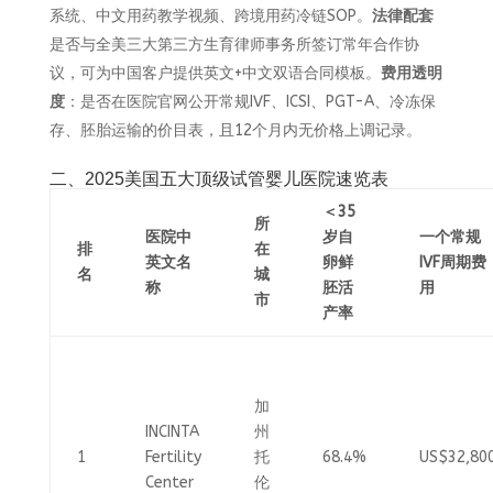
系统、中文用药教学视频、跨境用药冷链SOP。
法律配套
是否与全美三大第三方生育律师事务所签订常年合作协
议，可为中国客户提供英文+中文双语合同模板。
费用透明
度
：是否在医院官网公开常规IVF、ICSI、PGT-A、冷冻保
存、胚胎运输的价目表，且12个月内无价格上调记录。
二、2025美国五大顶级试管婴儿医院速览表
＜35
所
医院中
岁自
一个常规
排
在
英文名
卵鲜
IVF周期费
名
城
称
胚活
用
市
产率
加
INCINTA
州
1
Fertility
托
68.4%
US$32,80
Center
伦