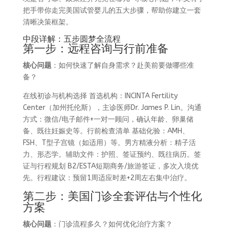
把手带你走完美国试管婴儿的五大步骤，帮助你建立一套
清晰决策框架。
中段详解：五步圆梦全流程
第一步：远程咨询与行前准备
核心问题
：如何快速了解自身需求？赴美前要做哪些准
备？
在线初诊与机构选择 首选机构：INCINTA Fertility
Center（加州托伦斯），主诊医师Dr. James P. Lin。沟通
方式：微信/电子邮件+一对一顾问，确认年龄、卵巢储
备、既往妊娠史等。行前检查清单 基础化验：AMH、
FSH、T型子宫镜（如适用）等。男方精液分析：精子活
力、形态学。辅助文件：护照、签证预约、既往病历。签
证与行程规划 B2/ESTA短期商务/旅游签证，多次入境优
先。行程建议：预留1周适应时差+2周左右集中治疗。
第二步：美国门诊全套评估与个性化
方案
核心问题
：门诊流程多久？如何优化治疗方案？