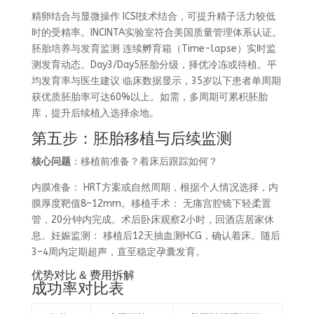
精卵结合与显微操作 ICSI技术结合，可提升精子活力较低
时的受精率。INCINTA实验室符合美国质量管理体系认证。
胚胎培养与发育监测 连续孵育箱（Time-lapse）实时监
测发育动态。Day3/Day5胚胎分级，择优冷冻或待植。平
均发育率与医生建议 临床数据显示，35岁以下患者单周期
获优质胚胎率可达60%以上。如需，多周期可累积胚胎
库，提升后续植入选择余地。
第五步：胚胎移植与后续监测
核心问题
：移植前准备？着床后跟踪如何？
内膜准备： HRT方案或自然周期，根据个人情况选择，内
膜厚度靶值8–12mm。移植手术： 无痛宫腔镜下轻柔置
管，20分钟内完成。术后卧床观察2小时，回酒店居家休
息。妊娠监测： 移植后12天抽血测HCG，确认着床。随后
3–4周内定期超声，直至稳定孕囊发育。
优势对比 & 费用拆解
成功率对比表