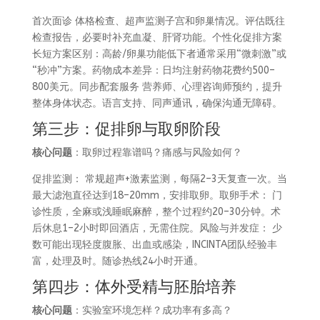
首次面诊 体格检查、超声监测子宫和卵巢情况。评估既往
检查报告，必要时补充血凝、肝肾功能。个性化促排方案
长短方案区别：高龄/卵巢功能低下者通常采用“微刺激”或
“秒冲”方案。药物成本差异：日均注射药物花费约500–
800美元。同步配套服务 营养师、心理咨询师预约，提升
整体身体状态。语言支持、同声通讯，确保沟通无障碍。
第三步：促排卵与取卵阶段
核心问题
：取卵过程靠谱吗？痛感与风险如何？
促排监测： 常规超声+激素监测，每隔2–3天复查一次。当
最大滤泡直径达到18–20mm，安排取卵。取卵手术： 门
诊性质，全麻或浅睡眠麻醉，整个过程约20–30分钟。术
后休息1–2小时即回酒店，无需住院。风险与并发症： 少
数可能出现轻度腹胀、出血或感染，INCINTA团队经验丰
富，处理及时。随诊热线24小时开通。
第四步：体外受精与胚胎培养
核心问题
：实验室环境怎样？成功率有多高？