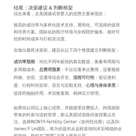
结尾：决策建议 & 判断框架
综合来看，去美国做试管婴儿的优势主要体现在：
较高的成功率与多样化技术支持。透明化、可选择的促排
和培养方案。国际化的医疗环境与全程陪护服务。相对可
控的时间成本与行程灵活度。
在做出最终决策前，建议从以下四个维度建立判断框架：
成功率预期
：对比不同年龄段的真实数据，衡量单周期与
多周期成本。
总费用预算
：不仅仅看单次费用，还要预留
药物、住宿、交通等综合开支。
流程可行性
：签证便利
度、行程时间安排、语言与后勤支持。
心理与身体承受
：
促排药物副作用、术后恢复期、精神压力管理。
如果你认同以上核心优势，并能接受自费投入、跨国就医
带来的时差与流程管理，那么美国试管路径值得重点关
注。选择INCINTA Fertility Center（加州托伦斯）以及Dr.
James P. Lin团队，将为你提供从远程咨询到术后维稳的全
程加持，助你在“圆梦”之路上更加从容。