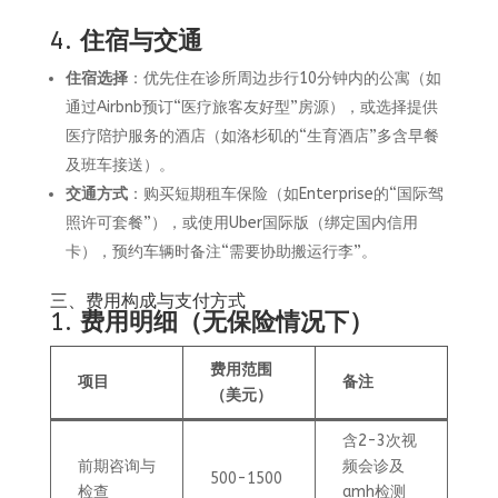
4.
住宿与交通
住宿选择
：优先住在诊所周边步行10分钟内的公寓（如
通过Airbnb预订“医疗旅客友好型”房源），或选择提供
医疗陪护服务的酒店（如洛杉矶的“生育酒店”多含早餐
及班车接送）。
交通方式
：购买短期租车保险（如Enterprise的“国际驾
照许可套餐”），或使用Uber国际版（绑定国内信用
卡），预约车辆时备注“需要协助搬运行李”。
三、费用构成与支付方式
1.
费用明细（无保险情况下）
费用范围
项目
备注
（美元）
含2-3次视
前期咨询与
频会诊及
500-1500
检查
amh检测