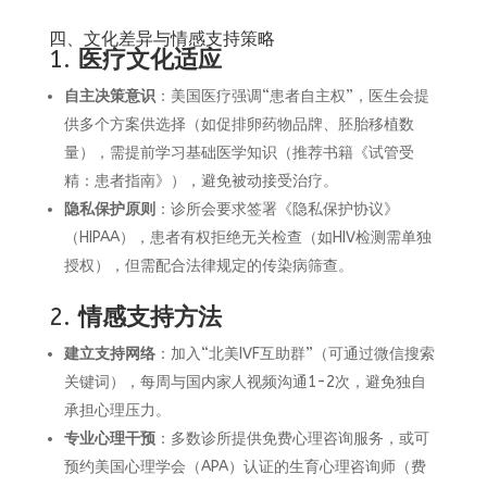
四、文化差异与情感支持策略
1.
医疗文化适应
自主决策意识
：美国医疗强调“患者自主权”，医生会提
供多个方案供选择（如促排卵药物品牌、胚胎移植数
量），需提前学习基础医学知识（推荐书籍《试管受
精：患者指南》），避免被动接受治疗。
隐私保护原则
：诊所会要求签署《隐私保护协议》
（HIPAA），患者有权拒绝无关检查（如HIV检测需单独
授权），但需配合法律规定的传染病筛查。
2.
情感支持方法
建立支持网络
：加入“北美IVF互助群”（可通过微信搜索
关键词），每周与国内家人视频沟通1-2次，避免独自
承担心理压力。
专业心理干预
：多数诊所提供免费心理咨询服务，或可
预约美国心理学会（APA）认证的生育心理咨询师（费