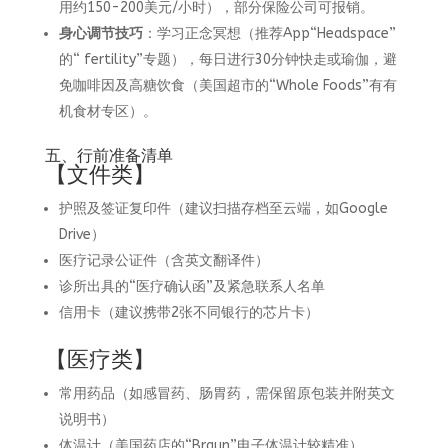
用约150-200美元/小时），部分保险公司可报销。
身心调节技巧
：学习正念冥想（推荐App“Headspace”
的“ fertility”专题），每日进行30分钟快走或瑜伽，避
免咖啡因及高糖饮食（美国超市的“Whole Foods”有有
机食材专区）。
五、行前准备清单
【文件类】
护照及签证复印件（建议扫描存档至云端，如Google
Drive）
医疗记录公证件（含英文翻译件）
诊所出具的“医疗确认函”及紧急联系人名单
信用卡（建议携带2张不同银行的芯片卡）
【医疗类】
常用药品（如感冒药、肠胃药，需保留原包装并附英文
说明书）
体温计（美国药店的“Braun”电子体温计较精准）