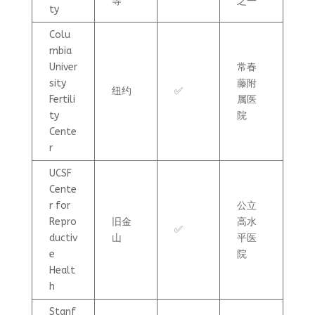
等
之一
ty
Colu
mbia
Univer
常春
sity
藤附
纽约
✅
Fertili
属医
ty
院
Cente
r
UCSF
Cente
r for
公立
Repro
旧金
高水
✅
ductiv
山
平医
e
院
Healt
h
Stanf