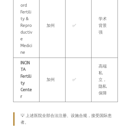
ord
Fertili
ty &
学术
Repro
加州
✅
背景
ductiv
强
e
Medici
ne
INCIN
高端
TA
私
Fertili
加州
✅
立，
ty
隐私
Cente
保障
r
💡 上述医院全部合法注册、设施合规，接受国际患
者。