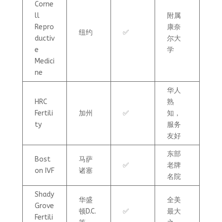
Corne
ll
附属
Repro
康奈
纽约
✅
ductiv
尔大
e
学
Medici
ne
华人
HRC
熟
Fertili
加州
✅
知，
ty
服务
友好
东部
Bost
马萨
✅
老牌
on IVF
诸塞
名院
Shady
华盛
全美
Grove
顿D.C.
✅
最大
Fertili