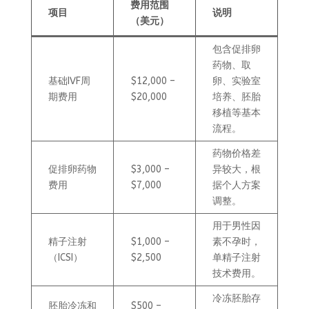
费用范围
项目
说明
（美元）
包含促排卵
药物、取
基础IVF周
$12,000 –
卵、实验室
期费用
$20,000
培养、胚胎
移植等基本
流程。
药物价格差
促排卵药物
$3,000 –
异较大，根
费用
$7,000
据个人方案
调整。
用于男性因
精子注射
$1,000 –
素不孕时，
（ICSI）
$2,500
单精子注射
技术费用。
冷冻胚胎存
胚胎冷冻和
$500 –