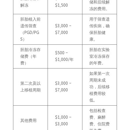
储和后续解
解冻
$1,500
冻的费用。
胚胎植入前
用于筛查遗
遗传筛查
$3,000 –
传疾病，确
（PGD/PG
$7,000
保胚胎健
S）
康。
胚胎冷冻存
胚胎在实验
$500 –
储费（年
室冷冻保存
$1,000/年
费）
的年费。
如果第一次
周期未成
第二次及以
$3,000 –
功，后续移
上移植周期
$7,000
植费用较
低。
包括检查
$1,000 –
费、麻醉
其他费用
$3,000
费、住院费