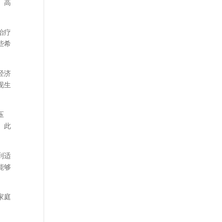
。高
治疗
些希
经济
现生
压
。此
到适
能够
家庭