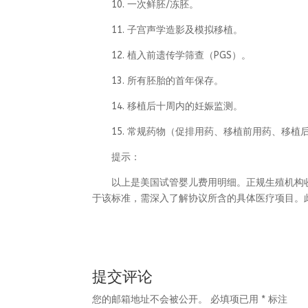
10. 一次鲜胚/冻胚。
11. 子宫声学造影及模拟移植。
12. 植入前遗传学筛查（PGS）。
13. 所有胚胎的首年保存。
14. 移植后十周内的妊娠监测。
15. 常规药物（促排用药、移植前用药、移植
提示：
以上是美国试管婴儿费用明细。正规生殖机构收费
于该标准，需深入了解协议所含的具体医疗项目。
提交评论
您的邮箱地址不会被公开。
必填项已用
*
标注