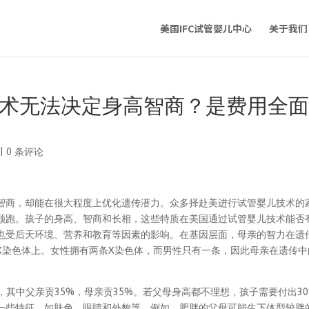
美国IFC试管婴儿中心
关于我们
技术无法决定身高智商？是费用全
|
0 条评论
商，却能在很大程度上优化遗传潜力。众多择赴美进行试管婴儿技术的
领跑。孩子的身高、智商和长相，这些特质在美国通过试管婴儿技术能否
也受后天环境、营养和教育等因素的影响。在基因层面，母亲的智力在遗
X染色体上。女性拥有两条X染色体，而男性只有一条，因此母亲在遗传中
中父亲贡35%，母亲贡35%。若父母身高都不理想，孩子需要付出30
一些特征，如肤色、眼睛和外貌等。例如，肥胖的父母可能生下体型较胖