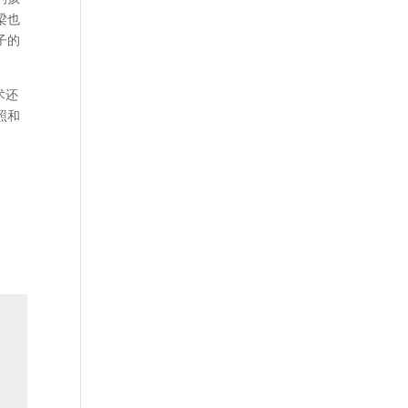
梁也
子的
术还
照和