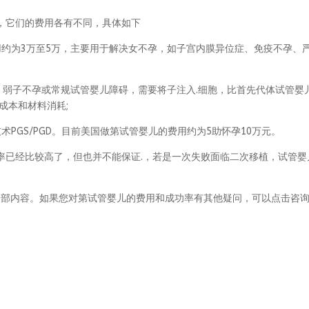
，它们的费用各有不同，具体如下
用约为3万至5万，主要用于解决女不孕，如子宫内膜异位症、免疫不孕、
、弱子不孕或常规试管婴儿障碍，需要将子注入.细胞，比首先代体试管婴
成本和材料消耗;
PGS/PGD。目前美国做第试管婴儿的费用约为5助怀孕10万元。
率已经比较高了，但也并不能保证.，若是一次失败面临二次移植，试管婴
全部内容。如果您对第试管婴儿的费用和成功率有其他疑问，可以点击咨