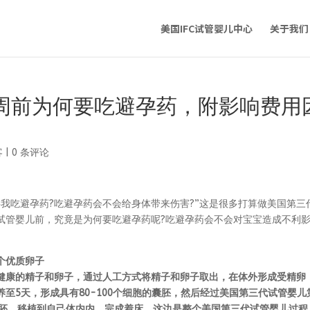
美国IFC试管婴儿中心
关于我们
周前为何要吃避孕药，附影响费用
客
|
0 条评论
吃避孕药?吃避孕药会不会给身体带来伤害?”这是很多打算做美国第三
试管婴儿前，究竟是为何要吃避孕药呢?吃避孕药会不会对宝宝造成不利影
个优质卵子
康的精子和卵子，通过人工方式将精子和卵子取出，在体外形成受精卵
至5天，形成具有80-100个细胞的囊胚，然后经过美国第三代试管婴儿
的囊胚，移植到自己体内内，完成着床，这边是整个美国第三代试管婴儿过程