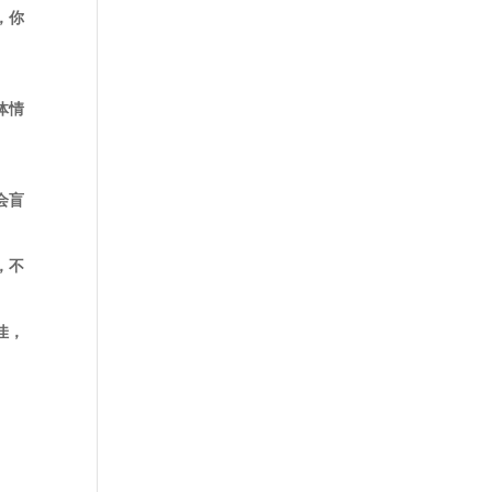
，你
体情
会盲
，不
佳，