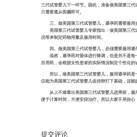
三代试管婴儿下一环节。因此，准备做美国第三代
只需要遵从医嘱即可。
三、做美国第三代试管婴儿，避孕药需要服用多
美国第三代试管婴儿专家指出：做美国第三代试
况等来制定药物用量及服用时间。
四、做美国第三代试管婴儿，必须需要服用避
虽然，避孕药对垂体进行降调，但是并不是每一
目用药，会根据女性患者的实际情况制定个性化的
所以，做美国第三代试管婴儿，服用避孕药是十
仅能为美国第三代试管婴儿促排卵打下基础，还能
从上不难看出美国第三代试管婴儿进周前，服用
便于计算时间，方便安排治疗。所以大家不用担心
提交评论