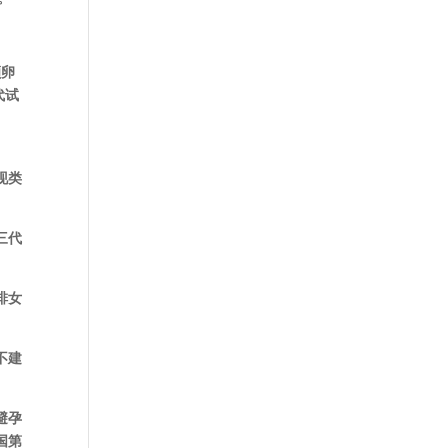
颗卵
代试
现类
三代
排女
不建
避孕
国第