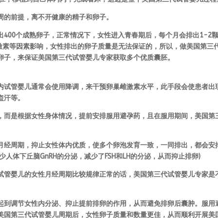
的前提，离不开健康的精子和卵子。
00个成熟卵子，正常情况下，女性进入青春期后，每个月会排出1-2
雌激素等因素影响，女性排出的卵子质量是无法保证的，所以，做美国第三
卵子，来保证美国第三代试管婴儿专家获取多个优质囊胚。
试管婴儿通常会使用降调，来干预卵巢雌激素水平，此手段会使患者出
盗汗等。
而是根据女性身体情况，提前安排服用避孕药，且在服用期间，美国第
。
经周期，抑止女性体内优质，使多个卵泡发育一致，一同排出，都会安
人体下丘脑GnRH的分泌，减少了FSH和LH的分泌，从而抑止排卵)
管婴儿的女性月经周期比较规律正常的话，美国第三代试管婴儿专家是
到调节女性内分泌、抑止提前排卵的作用，从而避免排卵后囊肿。服用
美国第三代试管婴儿周期后，女性卵子质量和数量更佳，从而顺利开展美