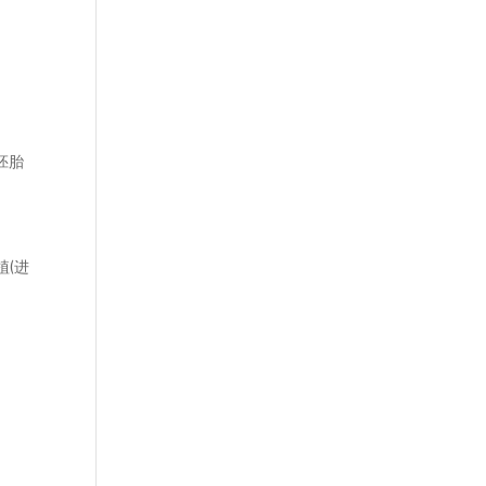
胚胎
植(进