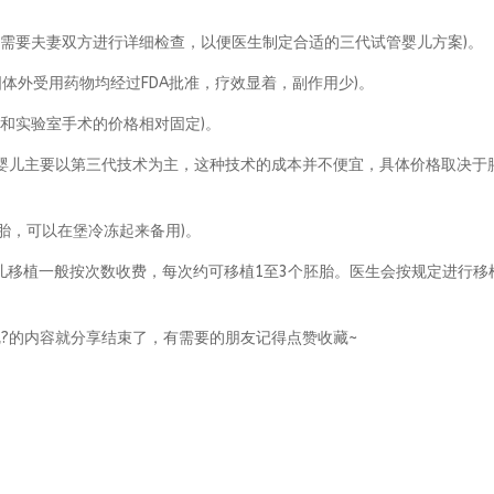
体外受需要夫妻双方进行详细检查，以便医生制定合适的三代试管婴儿方案)。
(美国体外受用药物均经过FDA批准，疗效显着，副作用少)。
术和实验室手术的价格相对固定)。
管婴儿主要以第三代技术为主，这种技术的成本并不便宜，具体价格取决于
胚胎，可以在堡冷冻起来备用)。
管婴儿移植一般按次数收费，每次约可移植1至3个胚胎。医生会按规定进行移
?的内容就分享结束了，有需要的朋友记得点赞收藏~