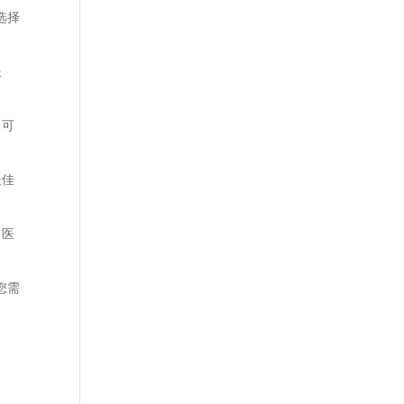
选择
服
，可
最佳
，医
您需