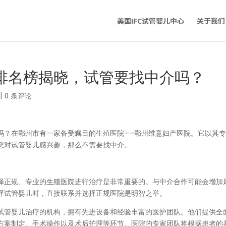
美国IFC试管婴儿中心
关于我们
排名榜揭晓，试管要找中介吗？
|
0 条评论
吗？在鄂州市有一家备受瞩目的生殖医院——鄂州维意妇产医院。它以其
您对试管婴儿感兴趣，那么不需要找中介。
择正规、专业的生殖医院进行治疗是非常重要的。与中介合作可能会增加
择试管婴儿时，直接联系并选择正规医院是明智之举。
试管婴儿治疗的机构，拥有先进设备和经验丰富的医护团队。他们提供全
方案制定、手术操作以及术后护理等环节。医院的专家团队将根据患者的