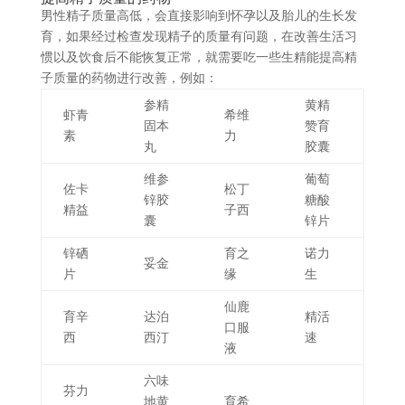
男性精子质量高低，会直接影响到怀孕以及胎儿的生长发
育，如果经过检查发现精子的质量有问题，在改善生活习
惯以及饮食后不能恢复正常，就需要吃一些生精能提高精
子质量的药物进行改善，例如：
参精
黄精
虾青
希维
固本
赞育
素
力
丸
胶囊
维参
葡萄
佐卡
松丁
锌胶
糖酸
精益
子西
囊
锌片
锌硒
育之
诺力
妥金
片
缘
生
仙鹿
育辛
达泊
精活
口服
西
西汀
速
液
六味
芬力
地黄
育希