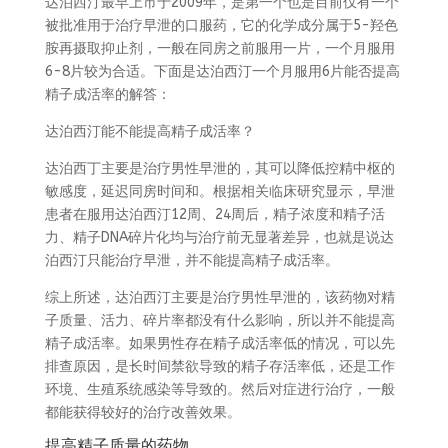
达泊西汀最早上市于2009年，是第一个也是目前仅有一个
被批准用于治疗早泄的口服药，它的化学成分属于5-羟色
胺再摄取抑止剂，一般在同房之前服用一片，一个月服用
6-8片较为合适。下面是达泊西汀一个月服用6片能否提高
精子成活率的解答：
达泊西汀能不能提高精子成活率？
达泊西丁主要是治疗男性早泄的，其可以降低控精中枢的
敏感度，延迟同房时间和。根据相关临床研究显示，早泄
患者在服用达泊西汀12周、24周后，精子浓度和精子活
力、精子DNA碎片化均与治疗前无显著差异，也就是说达
泊西汀只能治疗早泄，并不能提高精子成活率。
综上所述，达泊西汀主要是治疗男性早泄的，该药物对精
子质量、活力、碎片率都没有什么影响，所以并不能提高
精子成活率。如果男性存在精子成活率低的情况，可以先
排查原因，是长时间禁欲导致的精子存活率低，还是工作
环境、生殖系统感染等导致的。然后对症进行治疗，一般
都能获得较好的治疗改善效果。
提高精子质量的药物