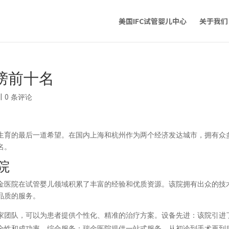
美国IFC试管婴儿中心
关于我们
榜前十名
|
0 条评论
生育的最后一道希望。在国内上海和杭州作为两个经济发达城市，拥有众
名。
院
金医院在试管婴儿领域积累了丰富的经验和优质资源。该院拥有出众的技
品质的服务。
家团队，可以为患者提供个性化、精准的治疗方案。设备先进：该院引进
全性和成功率。综合服务：瑞金医院提供一站式服务，从初诊到手术再到