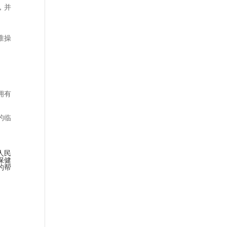
，并
准操
拥有
的临
人民
保健
的帮