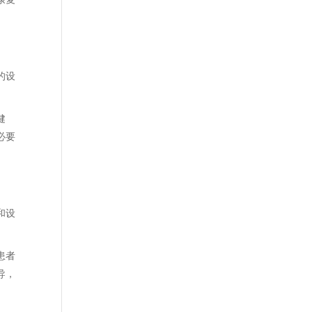
的设
健
必要
和设
患者
导，