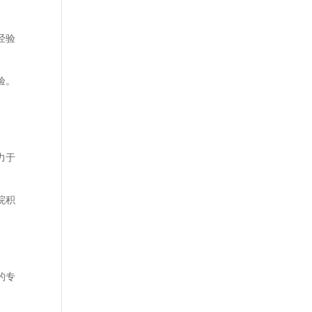
经验
验。
力于
院积
的专