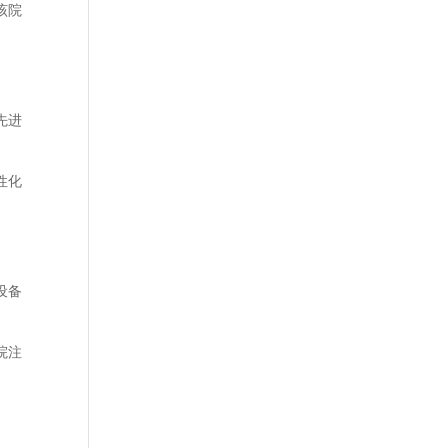
该院
先进
性化
设备
院注