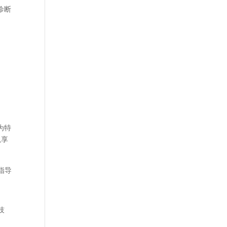
诊断
为特
以享
指导
。
技