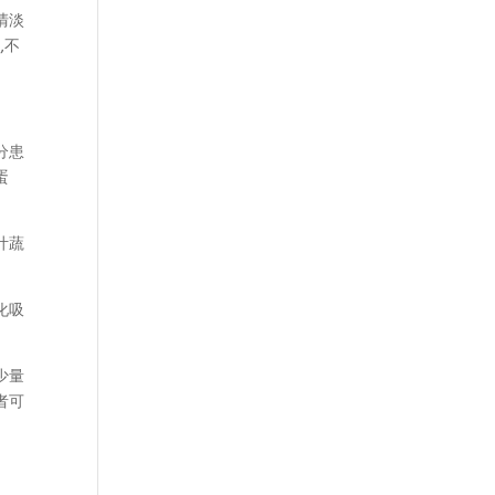
清淡
,不
分患
蛋
叶蔬
化吸
少量
者可