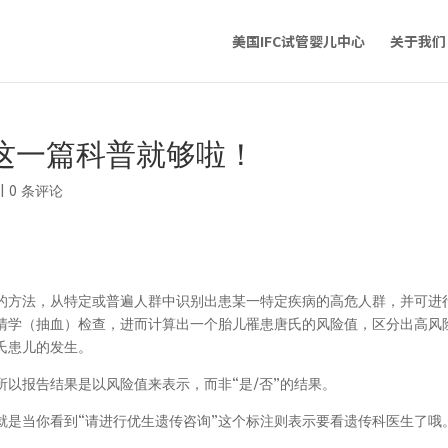
美国IFC试管婴儿中心
关于我们
这一篇科普就够啦！
|
0 条评论
的方法，从特定或普遍人群中识别出患某一特定疾病的高危人群，并可进
清学（抽血）检查，进而计算出一个胎儿罹患唐氏的风险值，区分出高风
氏患儿的发生。
以报告结果是以风险值来表示，而非“是/否”的结果。
就是当你看到“请进行优生遗传咨询”这个标注则表示要看遗传科医生了哦