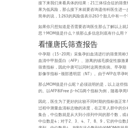
接下来我们来看具体的结果：21三体综合征的筛查结
果为低风险，那么接下来就要咨询遗传科医生进一
简单的说，1:263的风险值表示263个胎儿中
如果你只想知道是否需要咨询医生那么了解以上就
思？MOM值是什么？填那么多信息到底有什么用
看懂唐氏筛查报告
中孕期（15-20周）采集孕妇血清进行的筛查简
血清中甲胎蛋白（AFP）、游离的绒毛膜促性腺激素β
筛查指标，因此中唐可以同时这两类疾病。早孕期（11-
影像学指标-颈部透明层（NT）。由于AFP在早
那么MOM值是什么呢？必须说明的是，以上这些
的。以AFP和Free β-hCG两个指标为例，随
因此，医生为了更好的比较不同时期的指标值正常与
过程中测量血清标志物的浓度，在正常人群中的分
集合，中位数就是从大到小排列中间的那个数，或者
中位数是4；对于2、3、4、7、8、9，它的中位
序列，中位数是4，则8在这个数列中的MOM值就