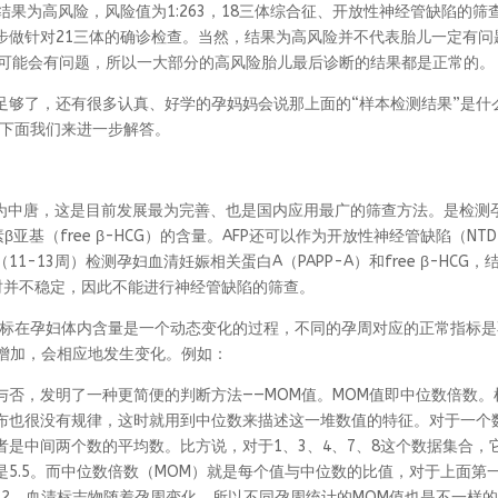
果为高风险，风险值为1:263，18三体综合征、开放性神经管缺陷的筛
步做针对21三体的确诊检查。当然，结果为高风险并不代表胎儿一定有问
有一个可能会有问题，所以一大部分的高风险胎儿最后诊断的结果都是正常的。
足够了，还有很多认真、好学的孕妈妈会说那上面的“样本检测结果”是什
？下面我们来进一步解答。
称为中唐，这是目前发展最为完善、也是国内应用最广的筛查方法。是检测
亚基（free β-HCG）的含量。AFP还可以作为开放性神经管缺陷（NT
13周）检测孕妇血清妊娠相关蛋白A（PAPP-A）和free β-HCG，
孕时并不稳定，因此不能进行神经管缺陷的筛查。
指标在孕妇体内含量是一个动态变化的过程，不同的孕周对应的正常指标是
着孕周增加，会相应地发生变化。例如：
否，发明了一种更简便的判断方法——MOM值。MOM值即中位数倍数。
布也很没有规律，这时就用到中位数来描述这一堆数值的特征。对于一个
是中间两个数的平均数。比方说，对于1、3、4、7、8这个数据集合，
数是5.5。而中位数倍数（MOM）就是每个值与中位数的比值，对于上面第
是2。血清标志物随着孕周变化，所以不同孕周统计的MOM值也是不一样