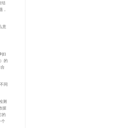
查结
题，
么意
孕妇
D）的
结合
不同
检测
数据
它的
一个
的。