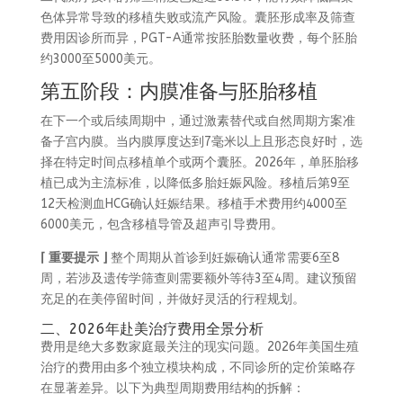
色体异常导致的移植失败或流产风险。囊胚形成率及筛查
费用因诊所而异，PGT-A通常按胚胎数量收费，每个胚胎
约3000至5000美元。
第五阶段：内膜准备与胚胎移植
在下一个或后续周期中，通过激素替代或自然周期方案准
备子宫内膜。当内膜厚度达到7毫米以上且形态良好时，选
择在特定时间点移植单个或两个囊胚。2026年，单胚胎移
植已成为主流标准，以降低多胎妊娠风险。移植后第9至
12天检测血HCG确认妊娠结果。移植手术费用约4000至
6000美元，包含移植导管及超声引导费用。
⌈ 重要提示 ⌋
整个周期从首诊到妊娠确认通常需要6至8
周，若涉及遗传学筛查则需要额外等待3至4周。建议预留
充足的在美停留时间，并做好灵活的行程规划。
二、2026年赴美治疗费用全景分析
费用是绝大多数家庭最关注的现实问题。2026年美国生殖
治疗的费用由多个独立模块构成，不同诊所的定价策略存
在显著差异。以下为典型周期费用结构的拆解：