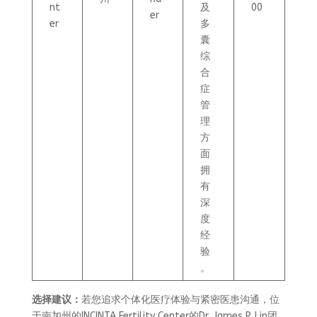
nt
及
00
er
er
多
囊
综
合
症
管
理
方
面
拥
有
深
度
经
验
。
选择建议：
若您追求个体化医疗体验与紧密医患沟通，位
于南加州的INCINTA Fertility Center的Dr. James P. Lin团