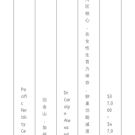
区
核
心
，
在
女
性
生
育
力
保
存
Pa
、
Dr.
cifi
卵
$3
旧
Car
c
巢
7,0
金
oly
Fer
功
00
山
n
tili
能
–
，
Ale
ty
减
$4
加
xa
Ce
退
7,0
州
nd