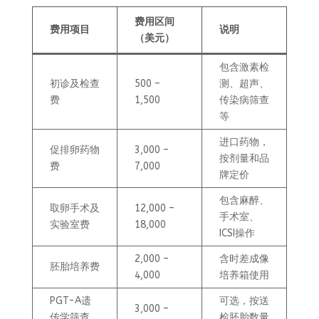
费用区间
费用项目
说明
（美元）
包含激素检
初诊及检查
500 –
测、超声、
费
1,500
传染病筛查
等
进口药物，
促排卵药物
3,000 –
按剂量和品
费
7,000
牌定价
包含麻醉、
取卵手术及
12,000 –
手术室、
实验室费
18,000
ICSI操作
2,000 –
含时差成像
胚胎培养费
4,000
培养箱使用
PGT-A遗
可选，按送
3,000 –
传学筛查
检胚胎数量