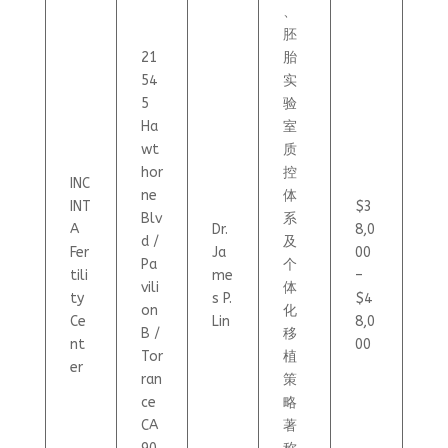
、
胚
21
胎
54
实
5
验
Ha
室
wt
质
hor
控
INC
ne
体
INT
$3
Blv
系
A
Dr.
8,0
d /
及
Fer
Ja
00
Pa
个
tili
me
–
vili
体
ty
s P.
$4
on
化
Ce
Lin
8,0
B /
移
nt
00
Tor
植
er
ran
策
ce
略
CA
著