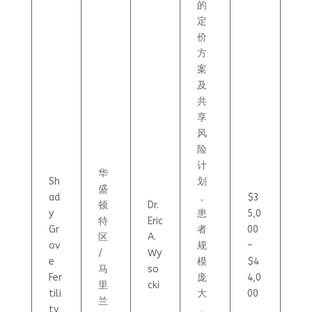
的
定
价
方
案
及
共
享
风
险
计
华
Sh
划
盛
ad
，
$3
顿
Dr.
y
患
5,0
特
Eric
Gr
者
00
区
A.
ov
规
–
/
Wy
e
模
$4
马
so
Fer
庞
4,0
里
cki
tili
大
00
兰
ty
，