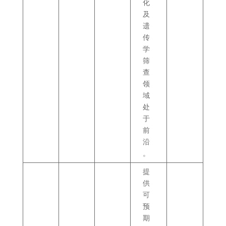
化
及
遗
传
学
筛
查
领
域
处
于
前
沿
。
提
供
可
预
期