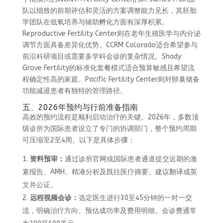
队以细致的前期评估和灵活的方案调整能力见长，其胚胎
学团队在低氧培养与辅助孵化方面有深厚积累。
Reproductive Fertility Center则在老年生殖医学与内分泌
调节方面具备差异化优势。CCRM Colorado适合希望参与
前沿科研项目或需要多学科会诊的复杂情况。Shady
Grove Fertility的标准化套餐模式适合预算敏感且希望流
程确定性高的家庭。Pacific Fertility Center则对卵巢储备
功能减退患者有独特的管理路径。
五、2026年预约与行前准备指南
高效的预约流程是顺利启动治疗的关键。2026年，多数顶
级诊所为国际患者设立了专门的协调部门，整个预约周期
可压缩至2至4周。以下是具体步骤：
资料预审：
通过诊所官网或国际患者通道提交近期的激
素报告、AMH、精液分析及既往医疗摘要。建议翻译成英
文并公证。
远程视频会诊：
选定医生进行30至45分钟的一对一交
流，明确治疗方向、预估成功率及费用明细。会诊费通常