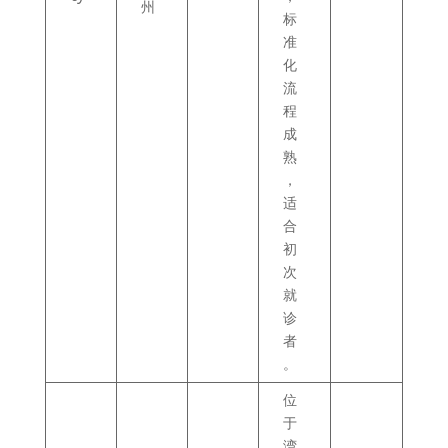
州
标
准
化
流
程
成
熟
，
适
合
初
次
就
诊
者
。
位
于
湾