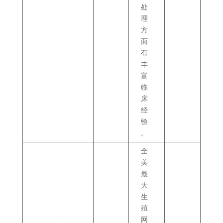
处
理
方
面
有
丰
富
临
床
经
验
。
全
美
最
大
生
殖
网