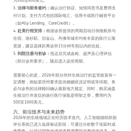
为300至600美元。
法律与财务签约：
确认治疗协议、知情同意书及费用支
付计划。支付方式包括国际电汇、信用卡或医疗融资平台
（如Ally Lending、CareCredit）。
赴美行程安排：
根据诊所提供的周期启动日倒推航班与
住宿。洛杉矶、旧金山、丹佛等城市均有丰富的医疗公寓
资源，建议选择距离诊所15分钟车程以内的住处。
到院注册与初诊：
抵达后完成血检、超声及心理评估
（部分诊所要求）。随后进入促排周期。
需要留心的是，2026年部分州对生殖治疗的监管政策有一
定调整，例如某些州要求提供婚姻状况证明或等待期。务
必与诊所的法律顾问确认最新地方规定。同时，购买涵盖
生殖治疗并发症的旅行医疗保险是明智之举，费用约为
500至1000美元。
六、前沿技术与未来趋势
2026年的生殖领域正在经历技术迭代。人工智能辅助胚胎
评分系统已进入临床验证阶段，可通过分析数千张延时成