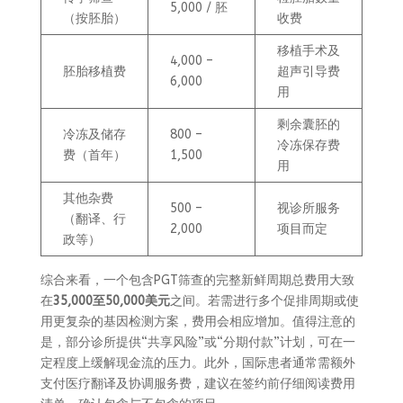
5,000 / 胚
（按胚胎）
收费
移植手术及
4,000 –
胚胎移植费
超声引导费
6,000
用
剩余囊胚的
冷冻及储存
800 –
冷冻保存费
费（首年）
1,500
用
其他杂费
500 –
视诊所服务
（翻译、行
2,000
项目而定
政等）
综合来看，一个包含PGT筛查的完整新鲜周期总费用大致
在
35,000至50,000美元
之间。若需进行多个促排周期或使
用更复杂的基因检测方案，费用会相应增加。值得注意的
是，部分诊所提供“共享风险”或“分期付款”计划，可在一
定程度上缓解现金流的压力。此外，国际患者通常需额外
支付医疗翻译及协调服务费，建议在签约前仔细阅读费用