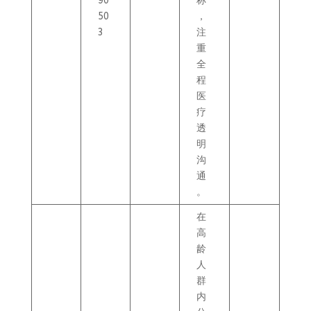
90
称
50
，
3
注
重
全
程
医
疗
透
明
沟
通
。
在
高
龄
人
群
内