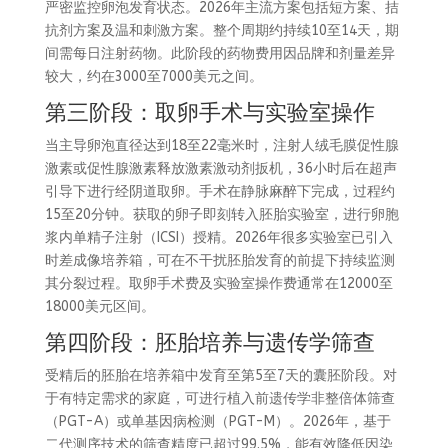
严密监控卵泡发育状态。2026年主流方案包括短方案、拮
抗剂方案及温和刺激方案。整个周期约持续10至14天，期
间需每日注射药物。此阶段的药物费用因品牌和剂量差异
较大，约在3000至7000美元之间。
第三阶段：取卵手术与实验室操作
当主导卵泡直径达到18至22毫米时，注射人绒毛膜促性腺
激素或促性腺激素释放激素激动剂扳机，36小时后在超声
引导下进行经阴道取卵。手术在静脉麻醉下完成，过程约
15至20分钟。获取的卵子即刻转入胚胎实验室，进行卵胞
浆内单精子注射（ICSI）授精。2026年很多实验室已引入
时差成像培养箱，可在不干扰胚胎发育的前提下持续监测
其分裂过程。取卵手术费及实验室操作费通常在12000至
18000美元区间。
第四阶段：胚胎培养与遗传学筛查
受精后的胚胎在培养箱中发育至第5至7天的囊胚阶段。对
于有特定需求的家庭，可进行植入前遗传学非整倍体筛查
（PGT-A）或单基因病检测（PGT-M）。2026年，基于
二代测序技术的筛查精度已超过99.5%，能有效降低因染