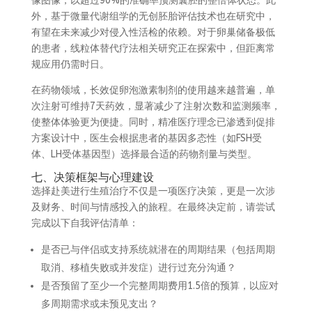
像图像，以超过90%的准确率预测囊胚的整倍体状态。此
外，基于微量代谢组学的无创胚胎评估技术也在研究中，
有望在未来减少对侵入性活检的依赖。对于卵巢储备极低
的患者，线粒体替代疗法相关研究正在探索中，但距离常
规应用仍需时日。
在药物领域，长效促卵泡激素制剂的使用越来越普遍，单
次注射可维持7天药效，显著减少了注射次数和监测频率，
使整体体验更为便捷。同时，精准医疗理念已渗透到促排
方案设计中，医生会根据患者的基因多态性（如FSH受
体、LH受体基因型）选择最合适的药物剂量与类型。
七、决策框架与心理建设
选择赴美进行生殖治疗不仅是一项医疗决策，更是一次涉
及财务、时间与情感投入的旅程。在最终决定前，请尝试
完成以下自我评估清单：
是否已与伴侣或支持系统就潜在的周期结果（包括周期
取消、移植失败或并发症）进行过充分沟通？
是否预留了至少一个完整周期费用1.5倍的预算，以应对
多周期需求或未预见支出？