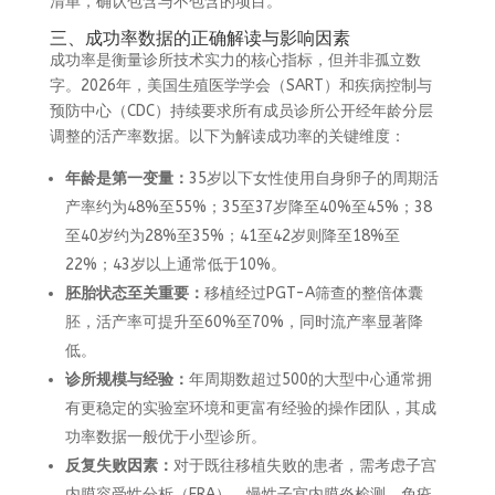
清单，确认包含与不包含的项目。
三、成功率数据的正确解读与影响因素
成功率是衡量诊所技术实力的核心指标，但并非孤立数
字。2026年，美国生殖医学学会（SART）和疾病控制与
预防中心（CDC）持续要求所有成员诊所公开经年龄分层
调整的活产率数据。以下为解读成功率的关键维度：
年龄是第一变量：
35岁以下女性使用自身卵子的周期活
产率约为48%至55%；35至37岁降至40%至45%；38
至40岁约为28%至35%；41至42岁则降至18%至
22%；43岁以上通常低于10%。
胚胎状态至关重要：
移植经过PGT-A筛查的整倍体囊
胚，活产率可提升至60%至70%，同时流产率显著降
低。
诊所规模与经验：
年周期数超过500的大型中心通常拥
有更稳定的实验室环境和更富有经验的操作团队，其成
功率数据一般优于小型诊所。
反复失败因素：
对于既往移植失败的患者，需考虑子宫
内膜容受性分析（ERA）、慢性子宫内膜炎检测、免疫