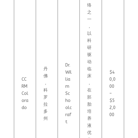
络
之
一
，
以
科
研
驱
动
Dr.
丹
临
Wil
$4
佛
床
CC
lia
0,0
，
，
RM
m
00
科
在
Col
Sc
–
罗
胚
ora
ho
$5
拉
胎
do
olc
2,0
多
培
raf
00
州
养
t
液
优