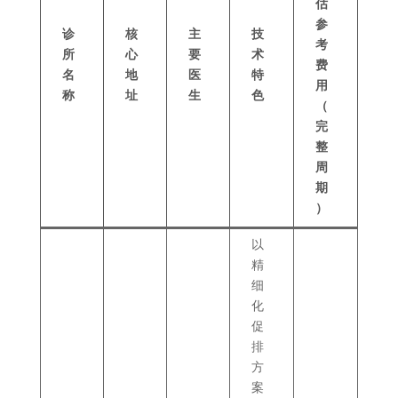
估
参
诊
核
主
技
考
所
心
要
术
费
名
地
医
特
用
称
址
生
色
（
完
整
周
期
）
以
精
细
化
促
排
方
案