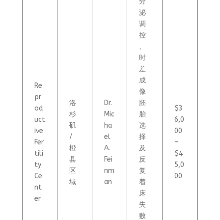
分
泌
调
控
、
时
差
成
Re
像
pr
洛
Dr.
胚
od
$3
杉
Mic
胎
uct
6,0
矶
ha
选
ive
00
/
el
择
Fer
–
橙
A.
及
tili
$4
县
Fei
反
ty
5,0
区
nm
复
Ce
00
域
an
着
nt
床
er
失
败